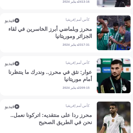
24 يناير 2024
13:16
كأس أمم إفريقيا
فيديو
محرز وبلماضي أبرز الخاسرين في لقاء
الجزائر وموريتانيا
23 يناير 2024
17:31
كأس أمم إفريقيا
فيديو
عوار: نثق في محرز.. وندرك ما ينتظرنا
أمام موريتانيا
22 يناير 2024
09:15
كأس أمم إفريقيا
فيديو
محرز ردا على منتقديه: اتركونا نعمل..
نحن في الطريق الصحيح