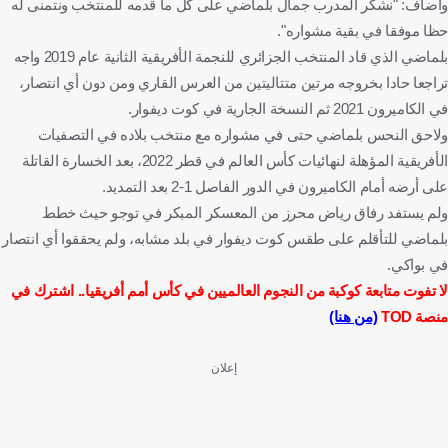
وأضاف: "نشكر المدرب جمال بلماضي على كل ما قدمه للمنتخب ونتمنى له
حظا موفقا في بقية مشواره".
بلماضي الذي قاد المنتخب الجزائري للنجمة الأفريقية الثانية عام 2019 واجه
تراجعا حادا بخروجه مرتين متتاليتين من العرس القاري ومن دون أي انتصار،
في الكاميرون 2021 ثم النسخة الجارية في كوت ديفوار.
ولاحق النحس بلماضي حتى في مشواره مع منتخب بلاده في التصفيات
الأفريقية المؤهلة لنهائيات كأس العالم في قطر 2022، بعد الخسارة القاتلة
على أرضه أمام الكاميرون في الدور الفاصل 1-2 بعد التمديد.
ولم يستفد رفاق رياض محرز من المعسكر المبكر في توجو حيث خطط
بلماضي للتأقلم على طقس كوت ديفوار في بلد مشابه، ولم يحققوا أي انتصار
في بواكي.
لا تفوت متابعة كوكبة من النجوم العالميين في كأس أمم أفريقيا.. اشترك في
منصة TOD
(من هنا)
إعلان