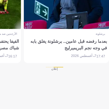
برشلونة
الأرجنتين ضد 
بعدما رفضه قبل عامين.. برشلونة يغلق بابه
الفيفا يحتفي
في وجه نجم البريميرليج
شباك مصر
7 أغسطس 2026
7 أغسطس 2026
16:17
17:47
إعلان