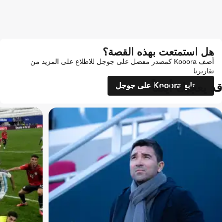
هل استمتعت بهذه القصة؟
أضف Kooora كمصدر مفضل على جوجل للاطلاع على المزيد من
تقاريرنا
قد يعجبك أيضاً
تابع Kooora على جوجل