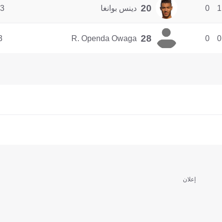
20
1
0
دينس بوانغا
3
28
3
R. Openda Owaga
0
0
إعلان