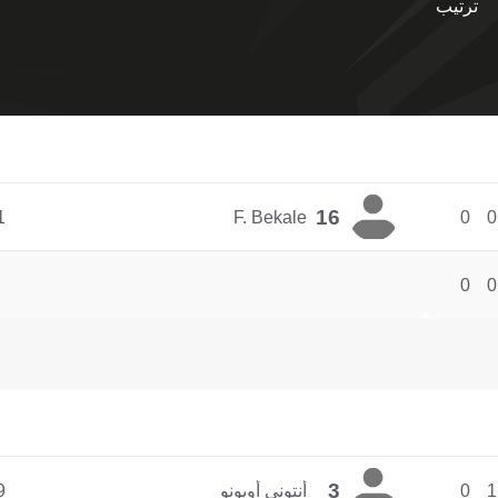
ترتيب
16
1
F. Bekale
0
0
0
0
3
1
0
أنتوني أويونو
9