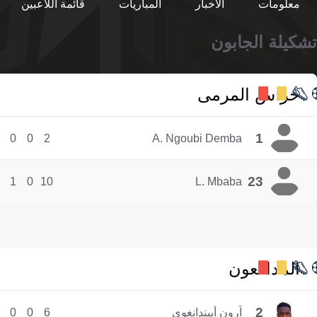
معلومات
الأخبار
المباريات
قائمة اللاعبين
تشكيلة الجابون
حراس المرمى
1
0
0
2
A. Ngoubi Demba
23
1
0
10
L. Mbaba
المدافعون
2
آرون أبيندانغوي
6
0
0