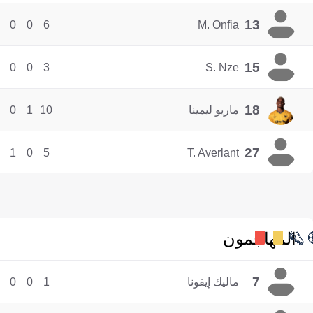
13
0
0
6
M. Onfia
15
0
0
3
S. Nze
18
ماريو ليمينا
10
1
0
27
1
0
5
T. Averlant
المهاجمون
7
ماليك إيفونا
1
0
0