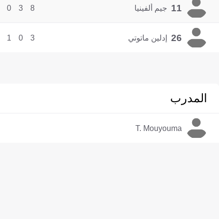
11
جيم ألفينيا
8
3
0
26
إدلين ماتوتي
3
0
1
المدرب
T. Mouyouma