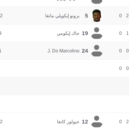
5
2
0
برونو إيكويلي مانغا
2
19
1
0
جاك إيكومي
9
24
1
J. Do Marcolino
0
0
0
0
12
2
0
جيولور كانغا
2