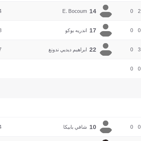
14
4
E. Bocoum
0
2
17
0
0
اندريه بوكو
8
22
3
0
ابراهيم ديديي ندونغ
7
0
0
10
0
0
شافي بابيكا
4