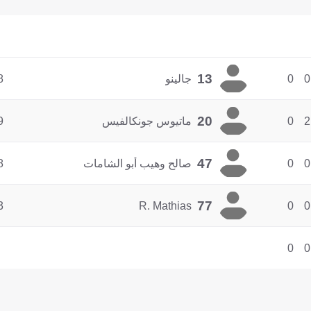
13
0
0
جالينو
8
20
2
0
ماتيوس جونكالفيس
9
47
0
0
صالح وهيب أبو الشامات
8
77
3
R. Mathias
0
0
0
0