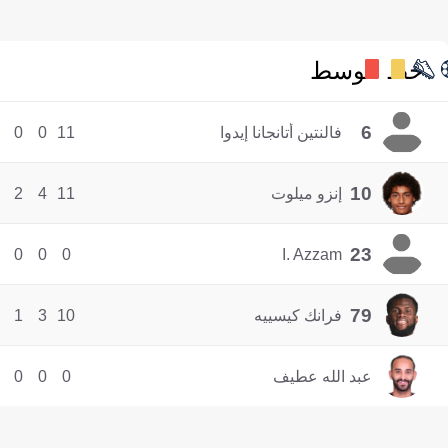
خط الوسط
6
فالنتين أتانجانا إيدوا
11
0
0
10
إنزو ميلوت
11
4
2
23
0
0
0
I. Azzam
79
فرانك كيسييه
10
3
1
عبد الله عطيف
0
0
0