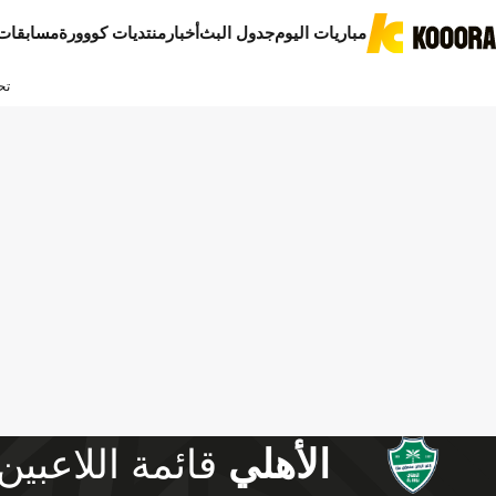
مباريات اليوم
جدول البث
أخبار
منتديات كووورة
مسابقات
تح
الأهلي
قائمة اللاعبين