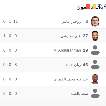
المدافعون
3
روجير إيبانيز
11
1
0
27
علي مجرشي
9
0
1
29
0
0
8
M. Abdulrahman
46
ريان حامد
8
0
0
عبدالإله محمد الخيبري
0
0
0
سعد بالعبيد
0
0
0