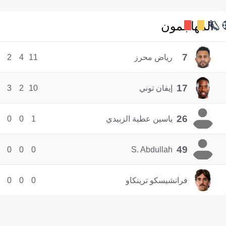
المهاجمون
7
رياض محرز
11
4
2
17
إيفان توني
10
2
3
26
ياسين عطية الزبيدي
1
0
0
49
0
0
0
S. Abdullah
فرانشيسكو ترينكاو
0
0
0