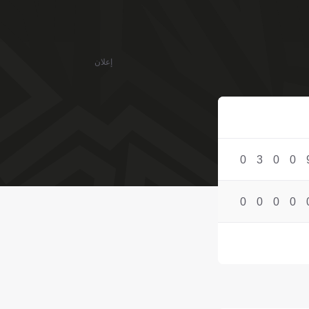
إعلان
0
3
0
0
0
0
0
0