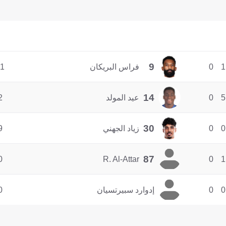
9
1
0
فراس البريكان
1
14
5
0
عيد المولد
2
30
0
0
زياد الجهني
9
87
0
R. Al-Attar
0
1
0
0
إدوارد سبيرتسيان
0