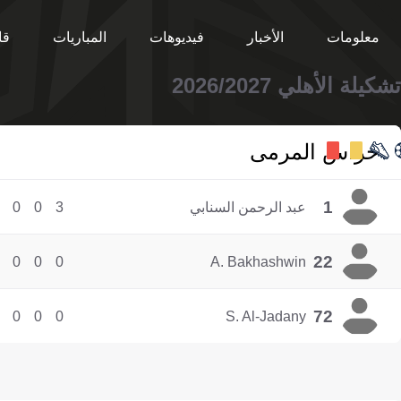
معلومات
الأخبار
فيديوهات
المباريات
قا
تشكيلة الأهلي 2026/2027
حراس المرمى
1
عبد الرحمن السنابي
3
0
0
22
0
0
0
A. Bakhashwin
72
0
0
0
S. Al-Jadany