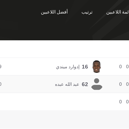
ئمة اللاعبين
ترتيب
أفضل اللاعبين
16
0
0
إدوارد ميندي
9
62
0
0
عبد الله عبده
0
0
0