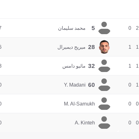
5
2
0
محمد سليمان
7
28
1
1
ميريح ديميرال
6
32
1
1
ماثيو دامس
8
60
0
Y. Madani
0
1
0
M. Al-Sarnukh
0
0
0
A. Kinteh
0
0