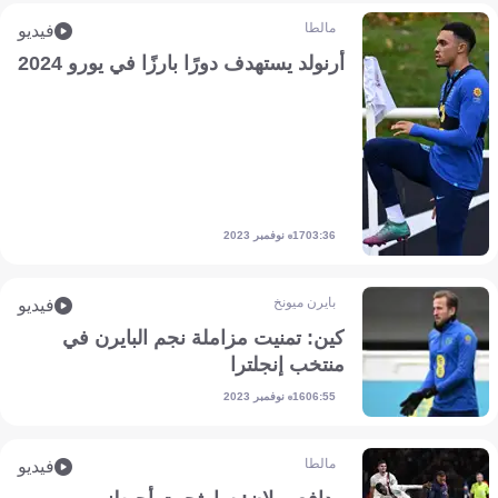
مالطا
فيديو
أرنولد يستهدف دورًا بارزًا في يورو 2024
17 نوفمبر 2023
03:36
بايرن ميونخ
فيديو
كين: تمنيت مزاملة نجم البايرن في
منتخب إنجلترا
16 نوفمبر 2023
06:55
مالطا
فيديو