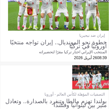
إيران ضد نيجيريا
خطوة نحو المونديال.. إيران تواجه منتخبًا
أوروبيًا في تركيا
المنتخب الإيراني اختار تركيا مقرًا لتحضيراته
08:39
26 أبريل 2026
التصفيات المؤهلة لكأس العالم - أوروبا
بولندا تهزم مالطا وتنفرد بالصدارة.. وتعادل
مثير بين ليتوانيا وفنلندا