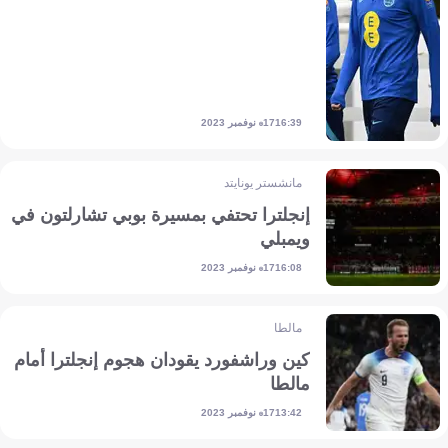
17 نوفمبر 2023
16:39
مانشستر يونايتد
إنجلترا تحتفي بمسيرة بوبي تشارلتون في
ويمبلي
17 نوفمبر 2023
16:08
مالطا
كين وراشفورد يقودان هجوم إنجلترا أمام
مالطا
17 نوفمبر 2023
13:42