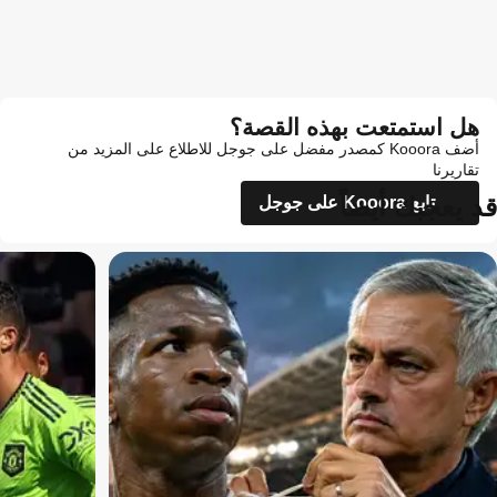
هل استمتعت بهذه القصة؟
أضف Kooora كمصدر مفضل على جوجل للاطلاع على المزيد من
تقاريرنا
قد يعجبك أيضاً
تابع Kooora على جوجل