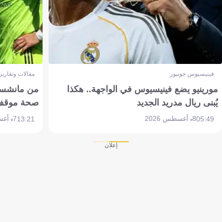
فينيسيوس جونيور
مقالات وتقارير
مورينيو يضع فينيسيوس في الواجهة.. هكذا
من مانشستر
يُبنى ريال مدريد الجديد
صحة موقف تين 
8 أغسطس 2026
7 أغسطس 2026
13:21
05:49
إعلان