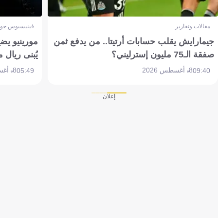
مقالات وتقارير
فينيسيوس جون
جيمارايش يقلب حسابات أرتيتا.. من يدفع ثمن
مورينيو يض
صفقة الـ75 مليون إسترليني؟
يُبنى ريال 
8 أغسطس 2026
8 أغسطس 2026
05:49
09:40
إعلان