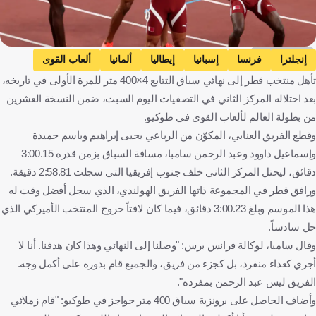
Getty Images
إنجلترا
فرنسا
إسبانيا
إيطاليا
ألمانيا
ألعاب القوى
تأهل منتخب قطر إلى نهائي سباق التتابع 4×400 متر للمرة الأولى في تاريخه،
بعد احتلاله المركز الثاني في التصفيات اليوم السبت، ضمن النسخة العشرين
من بطولة العالم لألعاب القوى في طوكيو.
وقطع الفريق العنابي، المكوّن من الرباعي يحيى إبراهيم وباسم حميدة
وإسماعيل داوود وعبد الرحمن سامبا، مسافة السباق بزمن قدره 3:00.15
دقائق، ليحتل المركز الثاني خلف جنوب إفريقيا التي سجلت 2:58.81 دقيقة.
ورافق قطر في المجموعة ذاتها الفريق الهولندي، الذي سجل أفضل وقت له
هذا الموسم وبلغ 3:00.23 دقائق، فيما كان لافتاً خروج المنتخب الأميركي الذي
حل سادساً.
وقال سامبا، لوكالة فرانس برس: "وصلنا إلى النهائي وهذا كان هدفنا. أنا لا
أجري كعداء منفرد، بل كجزء من فريق، والجميع قام بدوره على أكمل وجه.
الفريق ليس عبد الرحمن بمفرده".
وأضاف الحاصل على برونزية سباق 400 متر حواجز في طوكيو: "قام زملائي