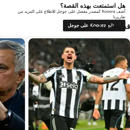
هل استمتعت بهذه القصة؟
أضف Kooora كمصدر مفضل على جوجل للاطلاع على المزيد من
تقاريرنا
قد يعجبك أيضاً
تابع Kooora على جوجل