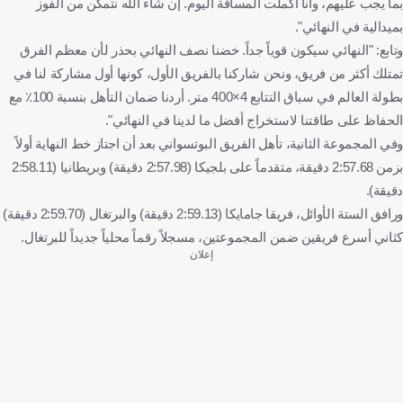
بما يجب عليهم، وأنا أكملت المسافة اليوم. إن شاء الله نتمكن من الفوز
بميدالية في النهائي".
وتابع: "النهائي سيكون قوياً جداً. خضنا نصف النهائي بحذر لأن معظم الفرق
تمتلك أكثر من فريق، ونحن شاركنا بالفريق الأول، كونها أول مشاركة لنا في
بطولة العالم في سباق التتابع 4×400 متر. أردنا ضمان التأهل بنسبة 100٪ مع
الحفاظ على طاقتنا لاستخراج أفضل ما لدينا في النهائي".
وفي المجموعة الثانية، تأهل الفريق البوتسواني بعد أن اجتاز خط النهاية أولاً
بزمن 2:57.68 دقيقة، متقدماً على بلجيكا (2:57.98 دقيقة) وبريطانيا (2:58.11
دقيقة).
ورافق الستة الأوائل، فريقا جامايكا (2:59.13 دقيقة) والبرتغال (2:59.70 دقيقة)
كثاني أسرع فريقين ضمن المجموعتين، مسجلاً رقماً محلياً جديداً للبرتغال.
إعلان