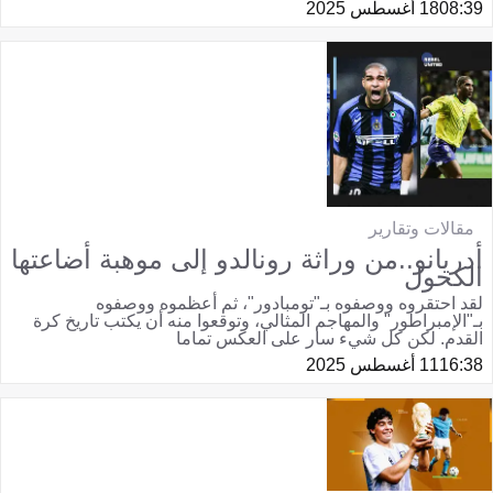
08:39
18 أغسطس 2025
مقالات وتقارير
أدريانو..من وراثة رونالدو إلى موهبة أضاعتها
الكحول
لقد احتقروه ووصفوه بـ"تومبادور"، ثم أعظموه ووصفوه
بـ"الإمبراطور" والمهاجم المثالي، وتوقعوا منه أن يكتب تاريخ كرة
القدم. لكن كل شيء سار على العكس تماما
16:38
11 أغسطس 2025