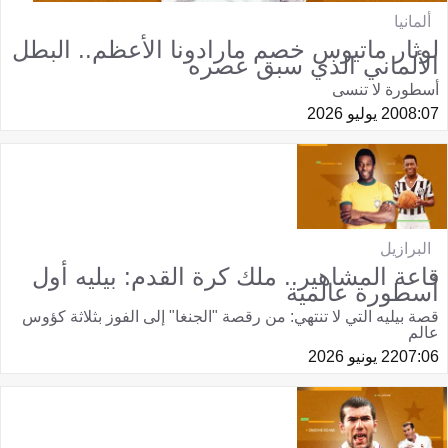
ألمانيا
لوثار ماتيوس خصم مارادونا الأعظم.. البطل
الألماني الذي سبق عصره
أسطورة لا تنسى
08:07
20 يوليو 2026
البرازيل
قاعة المشاهير.. ملك كرة القدم: بيليه أول
أسطورة عالمية
قصة بيليه التي لا تنتهي: من رقصة "الجنغا" إلى الفوز بثلاثة كؤوس
عالم
07:06
22 يونيو 2026