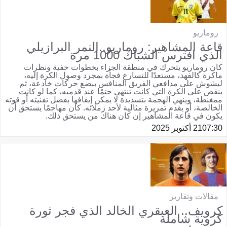
روماريو
قاعة المشاهير: روماريو..النمر البرازيلي
الذي افترس الشباك 1000 مرة
كان روماريو يتحرك في منطقة الجزاء بخطوات خفية ونظرات
ماكرة كالفهد، مستعدًا للتسارع فجأة بمجرد وصول الكرة إليه،
ليشوش على مدافعي الفريق المنافس ببضع حركات خادعة، ثم
ينقض على الكرة التي كانت تنتهي حتمًا عند قدميه، كما لو كانت
ممغنطة، وينهي الهجمة بتسديدة لا يمكن إيقافها بفضل تقنيته أو قوته
الخالصة، أو يقدم تمريرة مثالية لأحد زملائه. كان مهاجمًا يستحق أن
يكون في قاعة المشاهير إن كان هناك من يستحق ذلك.
07:30
21 أكتوبر 2025
مقالات وتقارير
كرويف.. العبقري الخالد الذي فجر ثورة
كروية شاملة