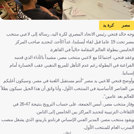
مصر
كرة يد
وجه خالد فتحي رئيس الاتحاد المصري لكرة اليد، رسالة إلى لاعبي منتخب
مصر تحت 19 عاما قبل لقاء أيسلندا، غداً الأحد، لتحديد صاحب المركز
الخامس ببطولة العالم المقامة حالياً في القاهرة.
وعقد فتحي، اجتماعًا مع لاعبي منتخب مصر، مشيداً بالأداء الذي قدمه
الفراعنة في البطولة رغم عدم التأهل للمربع الذهبي عقب الخسارة أمام
إسبانيا.
وأوضح فتحي للاعبي يد مصر "أنتم مستقبل اللعبة في مصر، وسيكون أغلبكم
من العناصر الأساسية في المنتخب الأول، وأنا واثق أن هذا الجيل سيكون بطلاً
للعالم بعد عامين".
وفاز منتخب مصر، أمس الجمعة، على حساب النرويج بنتيجة 47-26 في
اللقاءات الترتيبية لتحديد المراكز بين الخامس إلى الثامن.
ويقود منتخب مصر، المدير الفني الإسباني فرناندو باربيتو، الذي يشغل منصب
المدرب العام للمنتخب الأول.
إعلان