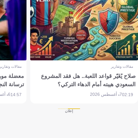
مقالات وتقارير
مقالات وتقارير
صلاح يُغَيّر قواعد اللعبة.. هل فقد المشروع
معضلة مورين
السعودي هيبته أمام الدهاء التركي؟
ترسانة النج
7 أغسطس 2026
6 أغسطس 2026
14:57
02:19
إعلان