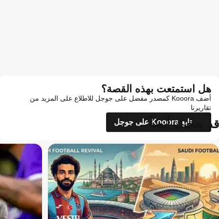
هل استمتعت بهذه القصة؟
أضف Kooora كمصدر مفضل على جوجل للاطلاع على المزيد من
تقاريرنا
قد يعجبك أيضاً
تابع Kooora على جوجل