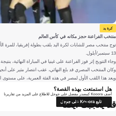
كرة يد
منتخب الفراعنة حجز مكانه في كأس العالم
13 سبتمبر/أيلول.
وجاء التتويج إثر فوز الفراعنة على غينيا في المباراة النهائية، بنتيجة 25-22، اليوم السبت.
وكان المنتخب المصري قد بلغ النهائي، عقب انتصار مثير على أنجولا في
ويعد هذا اللقب الأول لمصر في هذه الفئة العمرية، على مستوى الب
هل استمتعت بهذه القصة؟
أضف Kooora كمصدر مفضل على جوجل للاطلاع على المزيد من تقاريرنا
قد يعجبك أيضاً
تابع Kooora على جوجل