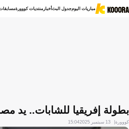
مباريات اليوم
جدول البث
أخبار
منتديات كووورة
مسابقات
بطولة إفريقيا للشابات.. يد مص
كووورة
13 سبتمبر 2025
15:04