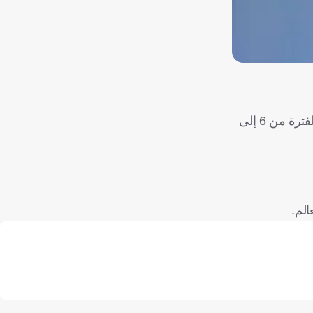
توج منتخب مصر للشابات لكرة اليد بلقب بطولة إفريقيا، للمرة الأولى في تاريخه، في ختام المنافسات التي أقيمت بالجزائر، خلال الفترة من 6 إلى
الم.