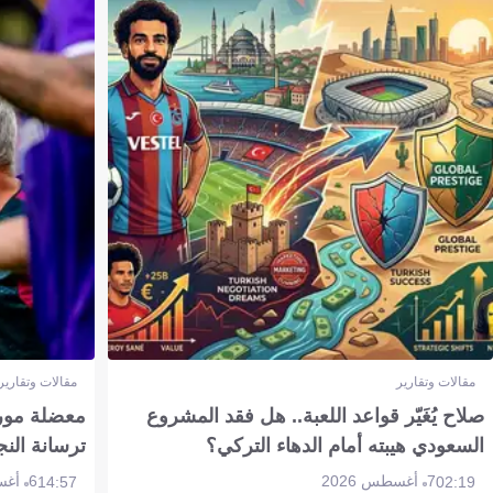
مقالات وتقارير
مقالات وتقارير
صلاح يُغَيّر قواعد اللعبة.. هل فقد المشروع
معضلة مورين
السعودي هيبته أمام الدهاء التركي؟
ترسانة النج
7 أغسطس 2026
6 أغسطس 2026
14:57
02:19