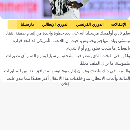
Getty Images
الإنتقالات
الدوري الفرنسي
الدوري الإيطالي
مارسيليا
يعلم نادي أولمبيك مرسيليا أنه على بعد خطوة واحدة من إتمام صفقة انتقال
يوفنتوس
تيموثي ويا
كرة قدم
تيموثي وياه، مهاجم يوفنتوس، حيث إن اللاعب الأمريكي قد اتخذ قراره
بالفعل؛ إما ملعب فيلودروم أو لا شيء.
ولكن، في الوقت الذي ينتظر فيه مشجعو مرسيليا بفارغ الصبر أي تطورات
ملموسة، ما يزال الملف معلقًا.
والسبب في ذلك واضح، وهو أن إدارة يوفنتوس لم توافق بعد. بين المناورات
المالية وألعاب الانتظار، تبدو خلفيات هذا الانتقال أكثر تعقيدًا مما تبدو عليه.
إعلان