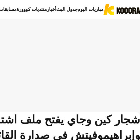
مباريات اليوم
جدول البث
أخبار
منتديات كووورة
مسابقات
شجار كين وجاي يفتح ملف اشتباك
وإبراهيموفيتش في صدارة القائ