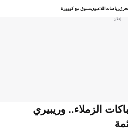
فرق
رياضات
اللاعبون
تسوق مع كووورة
إعلان
ات الزملاء.. وريبيري
مة