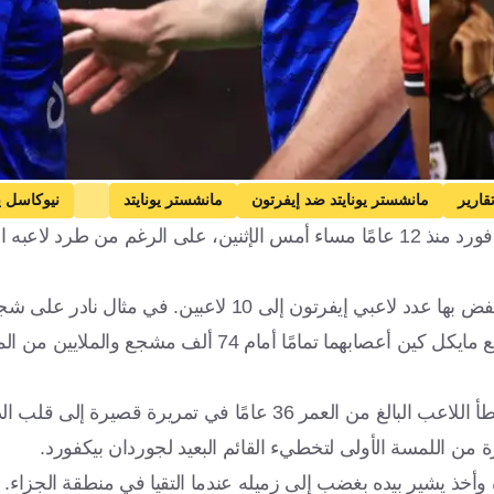
قارير
مانشستر يونايتد ضد إيفرتون
مانشستر يونايتد
نيوكاسل يو
حقق إيفرتون أول فوز له على مانشستر يونايتد (1/0) في أولد ترافورد منذ 12 عامًا مساء أمس الإثنين، على الرغ
بايرن ميونخ
توتنهام هوتسبير
ميلان
كرة قدم
ولكن المباراة ستبقى في الذاكرة بسبب الطريقة الغريبة التي انخفض بها عدد لاعبي إيفرتون إلى 10 لا
الفريق على أرض الملعب، فقد لاعب الوسط إدريسا جاي والمدافع مايكل كين أعصابهما تمامًا أما
وليس هناك شك في أن جاي كان المعتدي في هذه الحالة؛ فقد أخطأ اللاعب البالغ من العمر 36 عامًا ف
 من اللمسة الأولى لتخطيء القائم البعيد لجوردان بيكفورد.
 يشير بيده بغضب إلى زميله عندما التقيا في منطقة الجزاء.