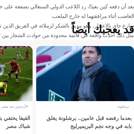
بعد أن دفعه كين بعيدًا، رد اللاعب الدولي السنغالي بصفعة على خد
الغاضب أثناء مرافقتهما له خارج الملعب.
سارع جاي بالاعتذار، وهو مدين بالشكر لزملائه في الفريق الذين ت
قد يعجبك أيضاً
مثل ذلك أحدث واقعة في قائمة محدودة من حوادث الشجار بين 
برشلونة
الأرجنتين ضد مصر
بعدما رفضه قبل عامين.. برشلونة يغلق
الفيفا يحتفي بث
بابه في وجه نجم البريميرليج
شباك مصر