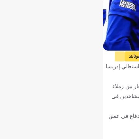
نايتد
م من طرد لاعبه السنغالي إدريسا
عبين. في مثال نادر على شجار بين زملاء
م 74 ألف مشجع والملايين من المشاهدين في
ي تمريرة قصيرة إلى قلب الدفاع في عمق