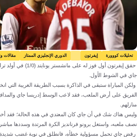
Getty Images
تحليلات كووورة
إيفرتون
الدوري الإنجليزي الممتاز
مقالات وت
آرسنال
مارسيليا
الدوري الفرنسي
الدوري الألماني
جاي في الشوط الأول.
منازلهم.
نصف ملعبه، واستغل برونو فرنانديز الكرة المرتدة وسددها مباشرة
رفض جاي تحمل مسؤولية خطأه، فانطلق في نوبة غضب شديدة وأخذ