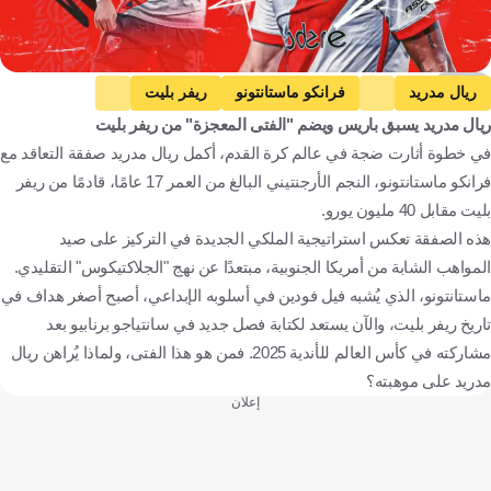
Getty
ريال مدريد
فرانكو ماستانتونو
ريفر بليت
ريال مدريد يسبق باريس ويضم "الفتى المعجزة" من ريفر بليت
الدوري الإسباني
تحليلات كووورة
مقالات وتقارير
كرة قدم
في خطوة أثارت ضجة في عالم كرة القدم، أكمل ريال مدريد صفقة التعاقد مع
فرانكو ماستانتونو، النجم الأرجنتيني البالغ من العمر 17 عامًا، قادمًا من ريفر
بليت مقابل 40 مليون يورو.
هذه الصفقة تعكس استراتيجية الملكي الجديدة في التركيز على صيد
المواهب الشابة من أمريكا الجنوبية، مبتعدًا عن نهج "الجلاكتيكوس" التقليدي.
ماستانتونو، الذي يُشبه فيل فودين في أسلوبه الإبداعي، أصبح أصغر هداف في
تاريخ ريفر بليت، والآن يستعد لكتابة فصل جديد في سانتياجو برنابيو بعد
مشاركته في كأس العالم للأندية 2025. فمن هو هذا الفتى، ولماذا يُراهن ريال
مدريد على موهبته؟
إعلان