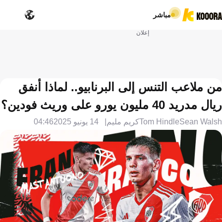
مباشر
إعلان
من ملاعب التنس إلى البرنابيو.. لماذا أنفق
ريال مدريد 40 مليون يورو على وريث فودين؟
Sean Walsh
Tom Hindle
كريم مليم
14 يونيو 2025
04:46