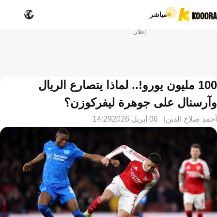
مباشر
إعلان
100 مليون يورو!.. لماذا يتصارع الريال
وآرسنال على جوهرة ليفركوزن؟
أحمد صلاح الدين
06 أبريل 2026
14:29