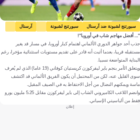
Getty Images
سبورتنج لشبونة ضد آرسنال
سبورتنج لشبونة
آرسنال
"... أفضل مهاجم شاب في أوروبا"!
دوري أبطال أوروبا
آرسنال ضد بورنموث
بورنموث
جذب أحد جواهر الدوري الألماني اهتمام كبار أوروبا، في مسار قد يغير
الدوري الإنجليزي الممتاز
ريال مدريد ضد بايرن ميونخ
مستقبله قريبا، بعدما أثبت أنه قادر على تقديم مستويات استثنائية مؤخرا، رغم
ريال مدريد
بايرن ميونخ
ريال مدريد ضد جيرونا
البداية المتواضعة نسبيا.
جيرونا
الدوري الإسباني
بوروسيا دورتموند ضد باير ليفركوزن
ويتعلق الأمر بنجم باير ليفركوزن كريستيان كوفاني (19 عاما) الذي لم يُعرف
سوى القليل عنه، لكن من المحتمل أن يكون الفريق الألماني قد اكتشف
بوروسيا دورتموند
باير ليفركوزن
الدوري الألماني
ماسة ويمكنهم النضال من أجل الاحتفاظ به في الصيف المقبل.
كريستيان كوفاني
البرتغال
إنجلترا
إسبانيا
ألمانيا
وانضم اللاعب الكاميروني الشاب إلى باير ليفركوزن مقابل 5.25 مليون يورو
الكاميرون
كرة قدم
فقط من ألباسيتي الإسباني.
إعلان