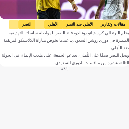
Getty Images
مقالات وتقارير
الأهلي ضد النصر
الأهلي
النصر
يحلم البرتغالي كريستيانو رونالدو، قائد النصر، لمواصلة سلسلته التهديفية
دوري روشن السعودي
كريستيانو رونالدو
السوبر السعودي
المميزة في دوري روشن السعودي، عندما يخوض مباراة الكلاسيكو المرتقبة
المملكة العربية السعودية
البرتغال
كرة قدم
ضد الأهلي.
ويحل النصر ضيفًا على الأهلي، بعد غدٍ الجمعة، على ملعب الإنماء، في الجولة
الثالثة عشرة من منافسات الدوري السعودي.
إعلان