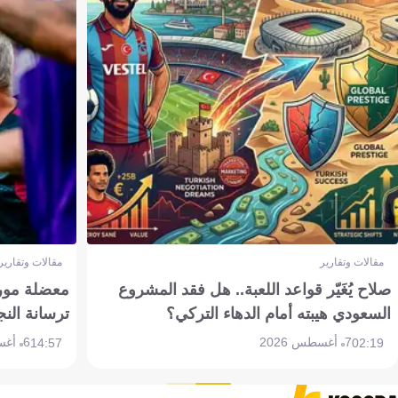
مقالات وتقارير
مقالات وتقارير
صلاح يُغَيّر قواعد اللعبة.. هل فقد المشروع
معضلة مورين
السعودي هيبته أمام الدهاء التركي؟
ترسانة النج
7 أغسطس 2026
6 أغسطس 2026
14:57
02:19