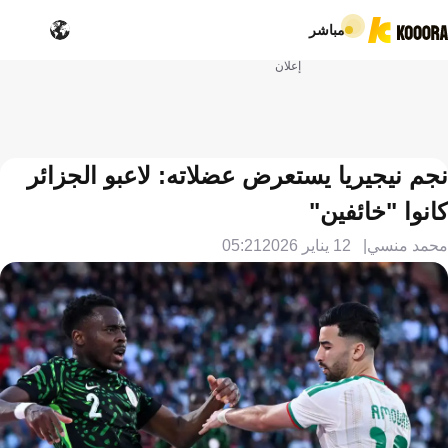
مباشر
إعلان
نجم نيجيريا يستعرض عضلاته: لاعبو الجزائر
كانوا "خائفين"
محمد منسي
12 يناير 2026
05:21