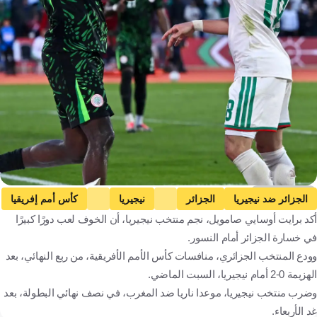
Getty Images
الجزائر ضد نيجيريا
الجزائر
نيجيريا
كأس أمم إفريقيا
أكد برايت أوسايي صامويل، نجم منتخب نيجيريا، أن الخوف لعب دورًا كبيرًا
برايت أوساي صامويل
نيجيريا ضد المغرب
المغرب
في خسارة الجزائر أمام النسور.
الجزائر
نيجيريا
المغرب
كرة قدم
وودع المنتخب الجزائري، منافسات كأس الأمم الأفريقية، من ربع النهائي، بعد
الهزيمة 0-2 أمام نيجيريا، السبت الماضي.
وضرب منتخب نيجيريا، موعدا ناريا ضد المغرب، في نصف نهائي البطولة، بعد
غد الأربعاء.