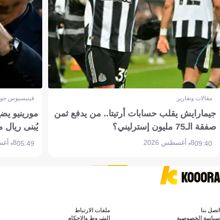
مقالات وتقارير
فينيسيوس جون
جيمارايش يقلب حسابات أرتيتا.. من يدفع ثمن
مورينيو يض
صفقة الـ75 مليون إسترليني؟
يُبنى ريال 
8 أغسطس 2026
8 أغسطس 2026
05:49
09:40
اتصل بنا
ملفات الارتباط
سياسة الخصوصية
الشروط والاحكام