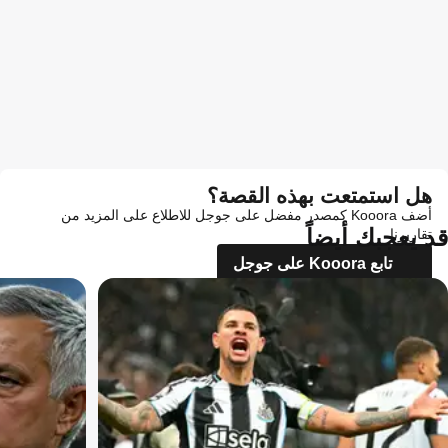
هل استمتعت بهذه القصة؟
أضف Kooora كمصدر مفضل على جوجل للاطلاع على المزيد من
قد يعجبك أيضاً
تقاريرنا
تابع Kooora على جوجل