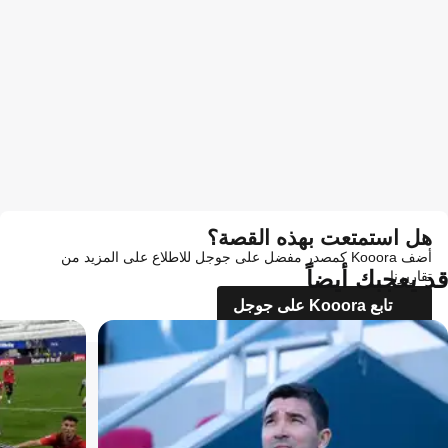
هل استمتعت بهذه القصة؟
أضف Kooora كمصدر مفضل على جوجل للاطلاع على المزيد من
قد يعجبك أيضاً
تقاريرنا
تابع Kooora على جوجل