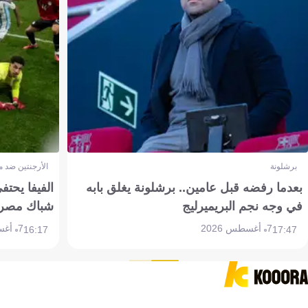
برشلونة
الأرجنتين ضد 
بعدما رفضه قبل عامين.. برشلونة يغلق بابه
الفيفا يحتفي
في وجه نجم البريميرليج
شباك مصر
7 أغسطس 2026
7 أغسطس 2026
16:17
17:47