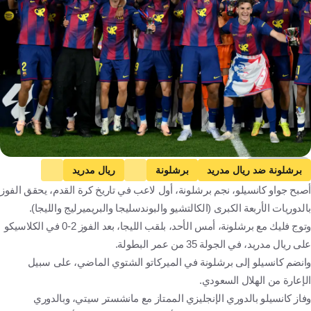
Getty Images
برشلونة ضد ريال مدريد
برشلونة
ريال مدريد
أصبح جواو كانسيلو، نجم برشلونة، أول لاعب في تاريخ كرة القدم، يحقق الفوز
الدوري الإسباني
جواو كانسيلو
إسبانيا
البرتغال
كرة قدم
بالدوريات الأربعة الكبرى (الكالتشيو والبوندسليجا والبريميرليج والليجا).
وتوج فليك مع برشلونة، أمس الأحد، بلقب الليجا، بعد الفوز 2-0 في الكلاسيكو
على ريال مدريد، في الجولة 35 من عمر البطولة.
وانضم كانسيلو إلى برشلونة في الميركاتو الشتوي الماضي، على سبيل
الإعارة من الهلال السعودي.
وفاز كانسيلو بالدوري الإنجليزي الممتاز مع مانشستر سيتي، وبالدوري