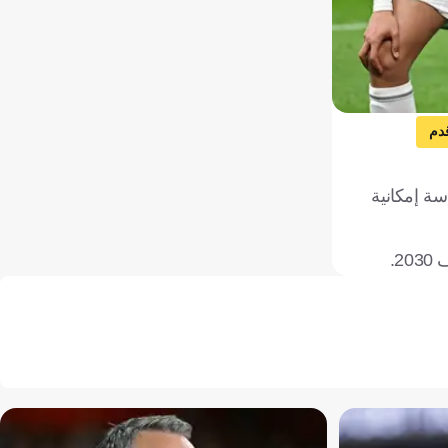
دم
سة إمكانية
2.