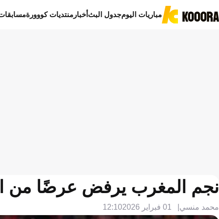
مباريات اليوم
جدول البث
أخبار
منتديات كووورة
مسابقات
نجم المغرب يرفض عرضًا من ال
محمد منسي
01 فبراير 2026
12:10