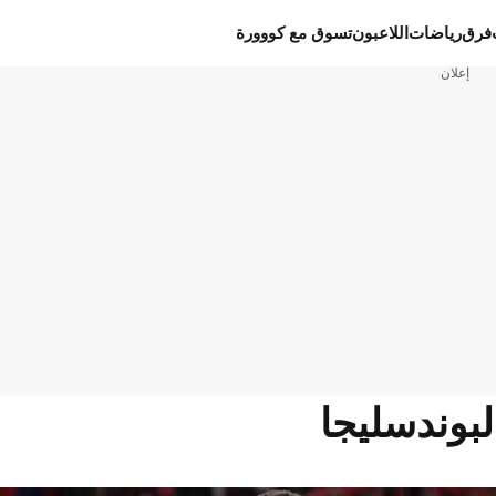
فرق
رياضات
اللاعبون
تسوق مع كووورة
إعلان
بوندسليجا