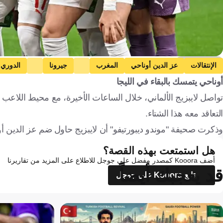
Getty Images
الإنتقالات
عز الدين أوناحي
المغرب
جيرونا
الدوري 
أوناحي يتمسك بالبقاء في الليجا
تواصل لايبزيج الألماني، خلال الساعات الأخيرة، مع محيط اللاع
التعاقد معه هذا الشتاء.
وذكرت صحيفة "موندو ديبورتيفو" أن لايبزيج حاول ضم عز الدين أونا
هل استمتعت بهذه القصة؟
أضف Kooora كمصدر مفضل على جوجل للاطلاع على المزيد من تقاريرنا
قد يعجبك أيضاً
تابع Kooora على جوجل