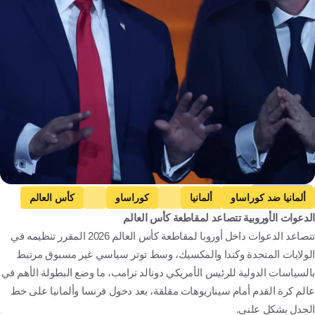
Getty Images
ألمانيا ضد كوراساو
ألمانيا
كوراساو
كأس العالم
الدعوات الأوروبية تتصاعد لمقاطعة كأس العالم
فرنسا ضد السنغال
فرنسا
السنغال
ألمانيا
تتصاعد الدعوات داخل أوروبا لمقاطعة كأس العالم 2026 المقرر تنظيمه في
كوراساو
الولايات المتحدة
فرنسا
السنغال
كرة قدم
الولايات المتحدة وكندا والمكسيك، وسط توتر سياسي غير مسبوق مرتبط
بالسياسات الدولية للرئيس الأمريكي دونالد ترامب، ما وضع البطولة الأهم في
عالم كرة القدم أمام سيناريوهات مقلقة، بعد دخول فرنسا وألمانيا على خط
الجدل بشكل علني.