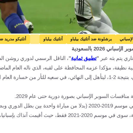
لإسباني
برشلونة ضد أتلتيك بيلباو
أتلتيك بيلباو
أتلتيكو مدريد ض
2026 بالسعودية
اري يتم بثه عبر
"
تطبيق ثمانية
"
، الناقل الرسمي لدوري روشن ال
سية نظيفة، مؤكدا عزمه المحافظة على لقبه، الذي ناله العام الماض
فيما انتصر الريال بصعوبة على جاره اللدود أتلتيكو مدريد، الخميس، بنتيجة 2-1، ليتأهل إلى النهائي، في سعيه للثأ
 منافسات السوبر الإسباني بصورة دورية حتى عام 2029.
ولم تغب منافسات السوبر الإسباني (بنظامها الجديد) عن السعودية، سوى في موسم 2020-2021 فقط