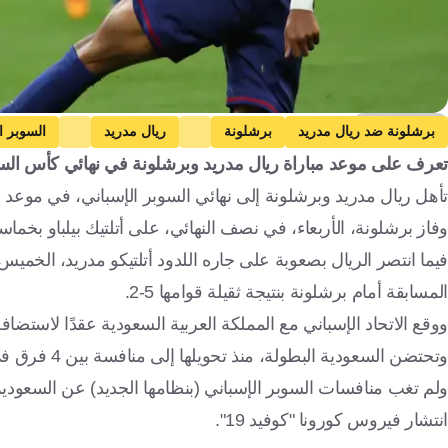
Getty Images
برشلونة ضد ريال مدريد
برشلونة
ريال مدريد
السوبر ا
تعرف على موعد مباراة ريال مدريد وبرشلونة في نهائي كأس السوبر الإسباني 
أتلتيكو مدريد
إسبانيا
المملكة العربية السعودية
كرة قدم
تأهل ريال مدريد وبرشلونة إلى نهائي السوبر الإسباني، في موعد ن
وفاز برشلونة، الأربعاء، في نصف النهائي، على أتلتيك بيلباو بخما
المسابقة أمام برشلونة بنتيجة ثقيلة قوامها 5-2.
ووقع الاتحاد الإسباني مع المملكة العربية السعودية عقدًا لاستضافة
وتحتضن السعودية البطولة، منذ تحويلها إلى منافسة بين 4 فرق في موسم 2019-2020 (بدلا من مباراة واحدة بين بطل الدوري وبطل الكأس).
انتشار فيروس كورونا "كوفيد 19".