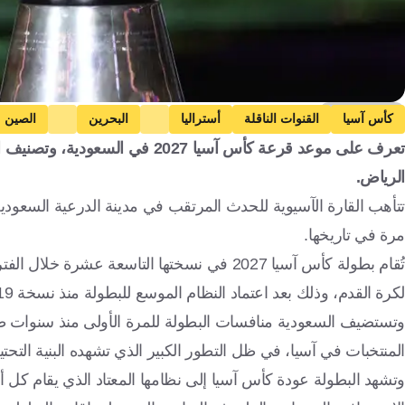
Getty Images
كأس آسيا
القنوات الناقلة
أستراليا
البحرين
الصين
اليابان
الأردن
قيرغيزستان
لبنان
السعودي
الرياض.
البحرين
الصين
هونغ كونغ
الهند
إندونيسيا
إيران
العراق
كوريا الجنوبية
الإمارات العربية المتحدة
كرة قدم
مرة في تاريخها.
لكرة القدم، وذلك بعد اعتماد النظام الموسع للبطولة منذ نسخة 2019.
وتستضيف السعودية منافسات البطولة للمرة الأولى منذ سنوات ط
المنتخبات في آسيا، في ظل التطور الكبير الذي تشهده البنية التحتي