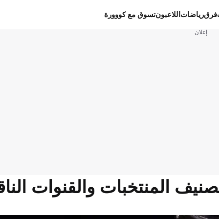
فرق
رياضات
اللاعبون
تسوق مع كووورة
إعلان