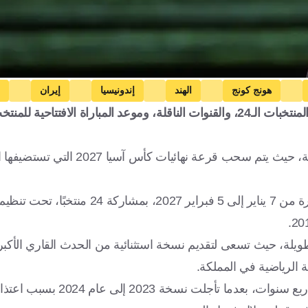
هونج كونج
الهند
إندونيسيا
إيران
تعرف على موعد قرعة كأس آسيا 2027 في السعودية، وتصنيف المنتخبات الـ24، والقنوات الناقلة، وموعد المبارا
ة
سوريا
كوريا الجنوبية
الإمارات العربية المتحدة
اليابان
الأردن
قيرغيزستان
لبنان
المملكة العربية السعودية
تتأهب القارة الآسيوية للحدث المرتقب في مدينة الدرعية السعودية، حيث يتم س
تُقام بطولة كأس آسيا 2027 في نسختها التاسعة عشرة خلال الفترة من 7 يناير إل
ويلة، حيث تسعى لتقديم نسخة استثنائية من الحدث القاري الأك
ة الرياضية في المملكة.
وتشهد البطولة عودة كأس آسيا إلى نظامها المعتاد الذي يقام كل أربع