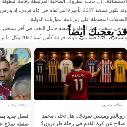
الاستضافة، إلى جانب الظروف المناخية المرتبطة بإقامة البطو
وقد تكون نسخة 2027 الأخيرة التي تُقام في عام فرد
التعديلات المحتملة على روزنامة المباريات الدولية.
ويدخل منتخب قطر البطولة بصفته حامل اللقب في آخر نسختين، بعد تتويجه بكأس آسيا 2019 و2023، ليواصل 
قد يعجبك أيضاً
ونستعرض لكم فيما يلي، موعد قرعة كأس آسيا 2027 وكل ما تريد معرفته..
مقالات وتقارير
مقالات وتقارير
رونالدو وميسي نموذجًا.. هل تخلى محمد
فصل جديد بمقاي
صلاح عن كرة القدم في رحلة طرابزون؟
صفقة صلاح عن