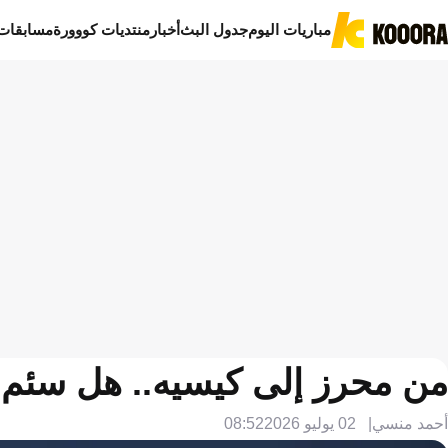
مباريات اليوم
جدول البث
أخبار
منتديات كووورة
مسابقات
من محرز إلى كيسيه.. هل سئم 
أحمد منسي
02 يوليو 2026
08:52