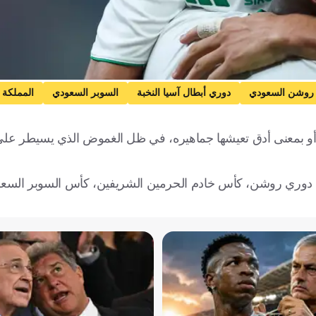
روشن السعودي
دوري أبطال آسيا النخبة
السوبر السعودي
المملكة 
، أو بمعنى أدق تعيشها جماهيره، في ظل الغموض الذي يسيطر عل
سم الجديد من أجل المنافسة على 4 ألقاب، هي دوري روشن، كأس خادم الحرمين الشريفين، كأس السو