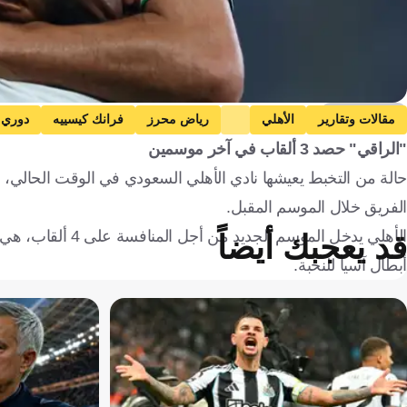
Getty Images
مقالات وتقارير
الأهلي
رياض محرز
فرانك كيسييه
دوري 
"الراقي" حصد 3 ألقاب في آخر موسمين
الجزائر
ساحل العاج
كرة قدم
حالة من التخبط يعيشها نادي الأهلي السعودي في الوقت الحالي
الفريق خلال الموسم المقبل.
الأهلي يدخل المو
قد يعجبك أيضاً
أبطال آسيا للنخبة.