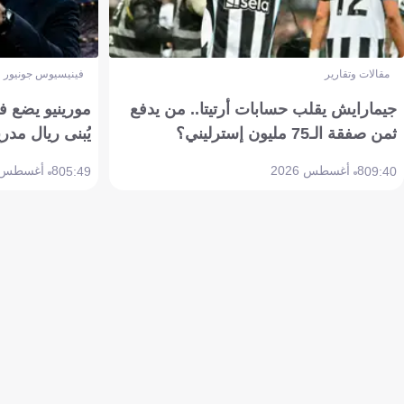
مقالات وتقارير
فينيسيوس جونيور
جيمارايش يقلب حسابات أرتيتا.. من يدفع
مورينيو يضع ف
ثمن صفقة الـ75 مليون إسترليني؟
يُبنى ريال مدري
8 أغسطس 2026
8 أغسطس 2026
05:49
09:40