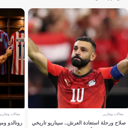
مقالات وتقارير
مقالات وتقارير
صلاح ورحلة استعادة العرش.. سيناريو تاريخي
رونالدو وم