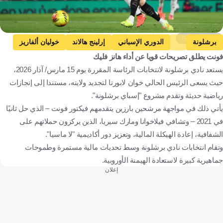
Getty Images
برشلونة
الدوري الإسباني
إرلينج هالاند
خوليان ألفاريز
فونت يطلق تصريحات قويا عن أداء هانز فليك
إسبانيا
النرويج
الأرجنتين
كرة قدم
يستعد نادي برشلونة لانتخابات الرئاسة المقررة يوم 15 مارس/ آذار 2026،
حيث يسعى الرئيس الحالي خوان لابورتا لتجديد ولايته، مستندا إلى إنجازات
رياضية حديثة وتقدم مشروع "إسباي برشلونة".
يأتي ذلك في مواجهة مرشحين بارزين يتقدمهم فيكتور فونت – الذي حل ثانيًا
في 2021 – وتشافي فيلاخوانا ومارك سيريا، الذين يركزون حملاتهم على
الشفافية، إعادة الهيكلة المالية، وتعزيز دور أكاديمية "لا ماسيا".
وتقام انتخابات نادي برشلونة وسط تحديات مالية مستمرة وطموحات
جماهيرية كبيرة لاستعادة الهيمنة الأوروبية.
إعلان