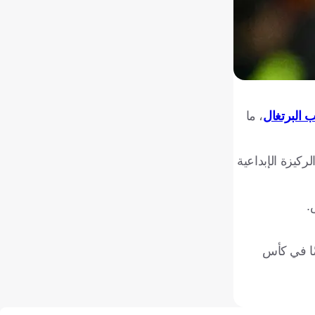
 البرتغال
، ما
ركيزة الإبداعية
و 2024، وربما لم يكن كذلك أيضًا في كأس