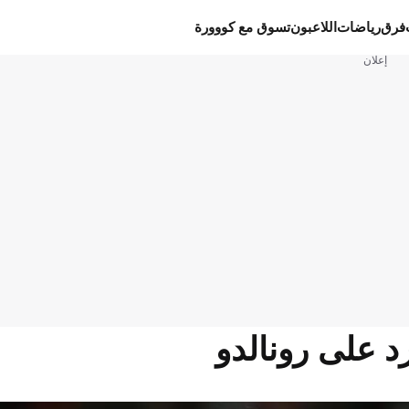
فرق
رياضات
اللاعبون
تسوق مع كووورة
إعلان
د على رونالدو