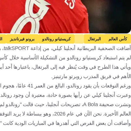
Getty Images
كأس العالم
البرتغال
كريستيانو رونالدو
برونو فيرنانديز
ال
أضافت الصحفية البريطانية أنجلينا كيلي، من إذاعة talkSPORT، رأيًا مثيرًا للجدل، بدعوة برونو فيرنانديز، إلى رفض اللعب مع
لم يتم استبعاد كريستيانو رونالدو من التشكيلة الأساسية خلال كأس 
ويأتي هذا الطرح في وقت يُنظر فيه إلى البرتغال، باعتبارها أحد أبر
الأهم في فريق المدرب روبرتو مارتينيز.
ورغم التوقعات بأن يقود رونالدو، البالغ من العمر 41 عامًا، هجوم البرتغال، فإن قدرته على التسجيل، أصبحت مصدر قلق لدى البعض.
وعبرت أنجلينا كيلي عن رأيها بصورة حادة، معتبرة أن وجود رونالدو
العالم الأخيرة. نحن الآن في عام 2026، وهو ببساطة لا يريد التوقف".
وأضافت أن بعض الفرص التي أهدرها في المباريات الودية كانت