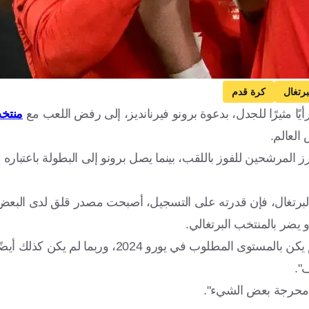
برتغال
كرة قدم
منتخب
العالم.
ز المرشحين للفوز باللقب، بينما يصل برونو إلى البطولة باعتباره ال
 يضر بالمنتخب البرتغالي.
ونشرت صحيفة A Bola، تصريحات أنجلينا، حيث قالت "رونالدو لم يكن بالمستوى المطلوب في يور
 "محرجة بعض الشيء".