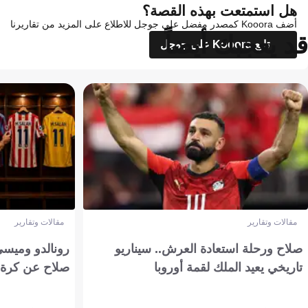
هل استمتعت بهذه القصة؟
أضف Kooora كمصدر مفضل على جوجل للاطلاع على المزيد من تقاريرنا
قد يعجبك أيضاً
تابع Kooora على جوجل
مقالات وتقارير
مقالات وتقارير
صلاح ورحلة استعادة العرش.. سيناريو
رونالدو وميسي
تاريخي يعيد الملك لقمة أوروبا
صلاح عن كرة 