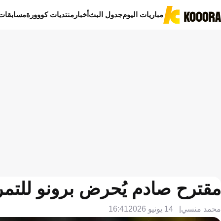
مباريات اليوم
جدول البث
أخبار
منتديات كووورة
مسابقات
مقترح صادم يُحرض برونو للتمر
محمد منسي
14 يونيو 2026
16:41