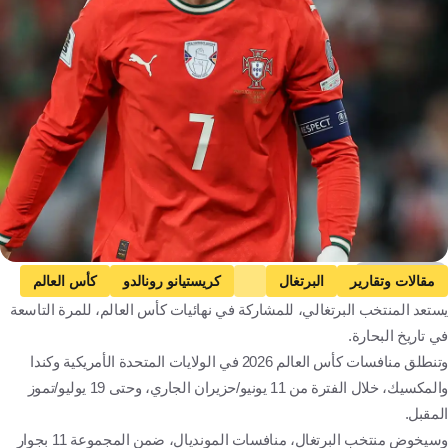
Getty Images
مقالات وتقارير
البرتغال
كريستيانو رونالدو
كأس العالم
يستعد المنتخب البرتغالي، للمشاركة في نهائيات كأس العالم، للمرة التاسعة
ليونيل ميسي
النصر
البرتغال
المملكة العربية السعودية
في تاريخ البحارة.
كرة قدم
وتنطلق منافسات كأس العالم 2026 في الولايات المتحدة الأمريكية وكندا
والمكسيك، خلال الفترة من 11 يونيو/حزيران الجاري، وحتى 19 يوليو/تموز
المقبل.
وسيخوض منتخب البرتغال، منافسات المونديال، ضمن المجموعة 11 بجوار