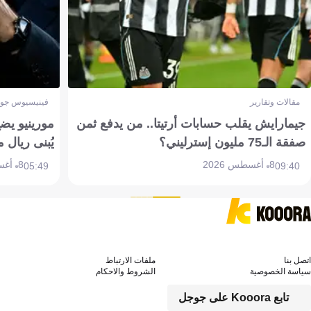
مقالات وتقارير
فينيسيوس جون
جيمارايش يقلب حسابات أرتيتا.. من يدفع ثمن
مورينيو يض
صفقة الـ75 مليون إسترليني؟
يُبنى ريال 
8 أغسطس 2026
8 أغسطس 2026
05:49
09:40
اتصل بنا
ملفات الارتباط
سياسة الخصوصية
الشروط والاحكام
تابع Kooora على جوجل