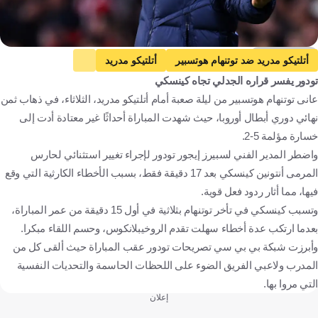
Getty Images
أتلتيكو مدريد ضد توتنهام هوتسبير
أتلتيكو مدريد
تودور يفسر قراره الجدلي تجاه كينسكي
توتنهام هوتسبير
دوري أبطال أوروبا
إيغور تودور
عانى توتنهام هوتسبير من ليلة صعبة أمام أتلتيكو مدريد، الثلاثاء، في ذهاب ثمن
أنتونين كينسكي
ارشي جراي
كيفين دانسو
إسبانيا
إنجلترا
نهائي دوري أبطال أوروبا، حيث شهدت المباراة أحداثًا غير معتادة أدت إلى
كرواتيا
التشيك
النمسا
كرة قدم
خسارة مؤلمة 5-2.
واضطر المدير الفني لسبيرز إيجور تودور لإجراء تغيير استثنائي لحارس
المرمى أنتونين كينسكي بعد 17 دقيقة فقط، بسبب الأخطاء الكارثية التي وقع
فيها، مما أثار ردود فعل قوية.
وتسبب كينسكي في تأخر توتنهام بثلاثية في أول 15 دقيقة من عمر المباراة،
بعدما ارتكب عدة أخطاء سهلت تقدم الروخيبلانكوس، وحسم اللقاء مبكرا.
وأبرزت شبكة بي بي سي تصريحات تودور عقب المباراة حيث ألقى كل من
المدرب ولاعبي الفريق الضوء على اللحظات الحاسمة والتحديات النفسية
التي مروا بها.
إعلان