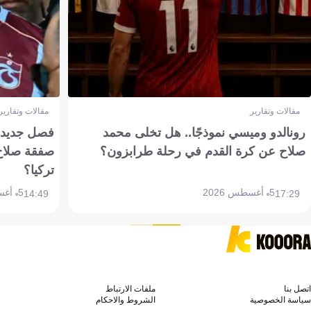
مقالات وتقارير
مقالات وتقارير
رونالدو وميسي نموذجًا.. هل تخلى محمد
فصل جديد بم
صلاح عن كرة القدم في رحلة طرابزون؟
صفقة صلاح
تركيا؟
5 أغسطس 2026
5 أغسطس 2026
14:49
17:29
اتصل بنا
ملفات الارتباط
سياسة الخصوصية
الشروط والاحكام