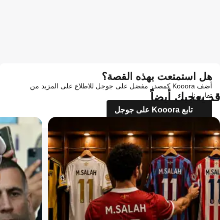
هل استمتعت بهذه القصة؟
أضف Kooora كمصدر مفضل على جوجل للاطلاع على المزيد من
قد يعجبك أيضاً
تقاريرنا
تابع Kooora على جوجل