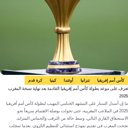
Getty Images
كأس أمم إفريقيا
تنزانيا
أوغندا
كينيا
كرة قدم
تعرف على موعد بطولة كأس أمم إفريقيا القادمة بعد نهاية نسخة المغرب
2025
ما إن أسدل الستار على المشهد الختامي المهيب لبطولة كأس أمم أفريقيا
2025 في الملاعب المغربية، حتى تحولت بوصلة الاهتمام سريعاً نحو
الاستحقاق القاري التالي، وسط حالة من الترقب والحماس المتزايد.
نجحت المغرب في تقديم نموذج استثنائي للتنظيم الكروي، بعدما سجلت