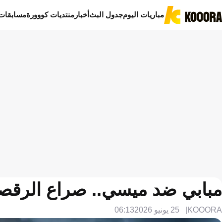
مباريات اليوم
جدول البث
أخبار
منتديات كووورة
مسابقات
مبابي ضد ميسي.. صراع الرقصة 
KOOORA
25 يونيو 2026
06:13