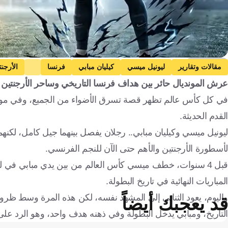
ai - Gemini
مقالات وتقارير
ليونيل ميسي
كيليان مبابي
فرنسا
الأرجنت
عرش المونديال حائر بين هداف فرنسا التاريخي وساحر الأرجنتين 
القدم الحديثة.
ليونيل ميسي وكيليان مبابي.. رجلان يفصل بينهما جيل كامل، لكنهم
لأسطورة الأرجنتين والأهم حتى الآن للنجم الفرنسي.
قبل 4 سنوات، خطف ميسي كأس العالم من بين يدي مبابي في ليل
المباريات النهائية في تاريخ البطولة.
واليوم، يعود الثنائي إلى المشهد نفسه، لكن هذه المرة وسط ظرو
قد يعجبك أيضاً
التاريخ، ومبابي يدخل البطولة وفي ذهنه هدف واحد، وهو الرد على ا