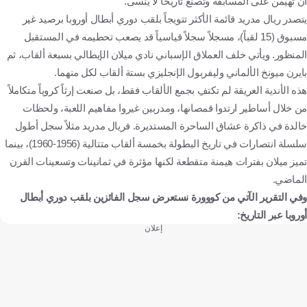
أن تهيمن على المسابقة وتصنع تاريخاً لا يُنسى.
يتصدر ريال مدريد قائمة الأكثر تتويجاً بلقب دوري أبطال أوروبا برصيد غير
مسبوق (15 لقباً)، مسجلاً سجلاً قياسياً قد يصعب تحطيمه في المستقبل
المنظور. ويأتي خلف العملاق الإسباني نادي ميلان الإيطالي بسبعة ألقاب، ثم
بايرن ميونخ الألماني وليفربول الإنجليزي بستة ألقاب لكل منهما.
هذه الأندية العريقة لم تكتفِ بجمع الألقاب فقط، بل صنعت إرثاً كروياً متكاملاً
من خلال أساطير ارتدوا قمصانها، ومدربين غيروا مفاهيم اللعبة، ولحظات
خالدة في ذاكرة عشاق الساحرة المستديرة. فريال مدريد مثلاً سجل أطول
سلسلة انتصارات في تاريخ البطولة بخمسة ألقاب متتالية (1956-1960)، بينما
تميز ميلان بفترات هيمنة متقطعة لكنها مؤثرة في ثمانينات وتسعينات القرن
الماضي.
وفي التقرير الآتي من كووورة نستعرض سجل الفائزين بلقب دوري أبطال
أوروبا عبر التاريخ:
إعلان