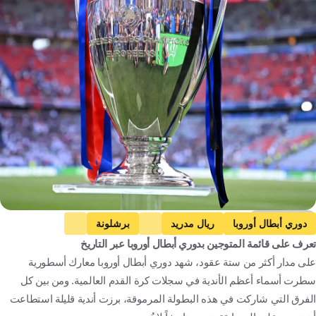
Getty Images
دوري أبطال أوروبا
ريال مدريد
برشلونة
تعرف على قائمة المتوجين بدوري أبطال أوروبا عبر التاريخ
ليفربول
بايرن ميونخ
أياكس
على مدار أكثر من ستة عقود، شهد دوري أبطال أوروبا معارك أسطورية
مانشستر يونايتد
مانشستر سيتي
تشيلسي
سطرت أسماء أعظم الأندية في سجلات كرة القدم العالمية. ومن بين كل
آيندهوفن
فينورد
يوفنتوس
ميلان
الفرق التي شاركت في هذه البطولة المرموقة، برزت أندية قليلة استطاعت
إنتر
هولندا
كرة قدم