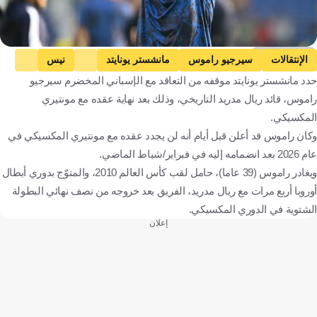
Getty Images
الإنتقالات
سيرجيو راموس
مانشستر يونايتد
نيس
حدد مانشستر يونايتد موقفه من التعاقد مع الإسباني المخضرم سيرجيو
إسبانيا
إنجلترا
فرنسا
كرة قدم
راموس، قائد ريال مدريد التاريخي، وذلك بعد نهاية عقده مع مونتيري
المكسيكي.
وكان راموس قد أعلن قبل أيام أنه لن يجدد عقده مع مونتيري المكسيكي في
عام 2026 بعد انضمامه إليه في فبراير/شباط الماضي.
ويغادر راموس (39 عاما)، حامل لقب كأس العالم 2010، والمتوّج بدوري أبطال
أوروبا أربع مرات مع ريال مدريد، الفريق بعد خروجه من نصف نهائي البطولة
الشتوية في الدوري المكسيكي.
إعلان