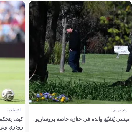
إنتر ميامي
الإنتقالات
ميسي يُشيّع والده في جنازة خاصة بروساريو
كيف يتحكم 
رودري وبر