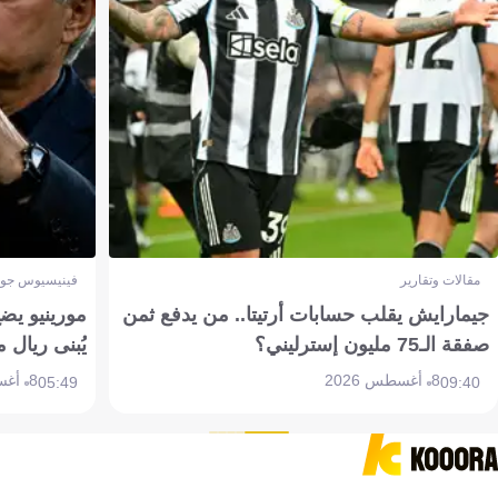
مقالات وتقارير
فينيسيوس جون
جيمارايش يقلب حسابات أرتيتا.. من يدفع ثمن
مورينيو يض
صفقة الـ75 مليون إسترليني؟
يُبنى ريال 
8 أغسطس 2026
8 أغسطس 2026
05:49
09:40