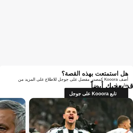
هل استمتعت بهذه القصة؟
أضف Kooora كمصدر مفضل على جوجل للاطلاع على المزيد من
قد يعجبك أيضاً
تقاريرنا
تابع Kooora على جوجل