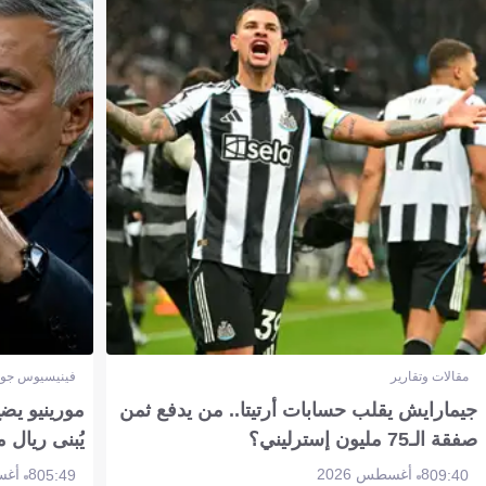
مقالات وتقارير
فينيسيوس جون
جيمارايش يقلب حسابات أرتيتا.. من يدفع ثمن
مورينيو يض
صفقة الـ75 مليون إسترليني؟
يُبنى ريال 
8 أغسطس 2026
8 أغسطس 2026
05:49
09:40