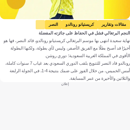
kooora
مقالات وتقارير
كريستيانو رونالدو
النصر
النجم البرتغالي فشل في الحفاظ على جائزته المفضلة
دوري روشن السعودي
خوليان كينيونيس
إيفان توني
نهاية سعيدة انتهى بها موسم البرتغالي كريستيانو رونالدو، قائد النصر، فها هو
الأهلي
القادسية
ريال مدريد
الدوري الإسباني
أخيرًا قد أصبح بطلًا مع الفريق الأصفر، وليس لأي بطولة، ولكنها البطولة
مانشستر يونايتد
يوفنتوس
الدوري الإنجليزي الممتاز
الأقوى في المملكة العربية السعودية؛ دوري روشن.
الدوري الإيطالي
البرتغال
المملكة العربية السعودية
المكسيك
رونالدو قاد النصر للتتويج بلقب الدوري السعودي بعد غياب 7 سنوات كاملة،
أمس الخميس، من خلال الفوز على ضمك بنتيجة 4-1، في الجولة الرابعة
إنجلترا
إسبانيا
إيطاليا
كرة قدم
والثلاثين والأخيرة من عمر المسابقة.
إعلان