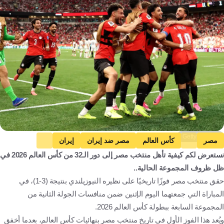
Getty Images
مصر
كأس العالم
مصر ضد إيران
إيران
نستعرض لكم كيفية تأهل منتخب مصر إلى دور الـ32 من كأس العالم 2026 في
نيوزيلندا ضد بلجيكا
نيوزيلندا
بلجيكا
مصر
إيران
ظل ظروف المجموعة الحالية..
الولايات المتحدة
نيوزيلندا
بلجيكا
كندا
كرة قدم
حقق منتخب مصر فوزًا تاريخيًا على نظيره النيوزيلندي بنتيجة (3-1)، في
المباراة التي جمعتهما اليوم الإثنين ضمن منافسات الجولة الثانية من
المجموعة السابعة ببطولة كأس العالم 2026.
ويُعد هذا الفوز الأول في تاريخ منتخب مصر بنهائيات كأس العالم، بعدما أخفق