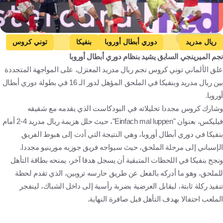
Getty Images
ريال مدريد
دوري أبطال أوروبا
بنفيكا
توني كروس
نجم الميرينجي السابق يشيد بنظام دوري أبطال أوروبا
إسبانيا
البرتغال
ألمانيا
كرة قدم
علق الألماني توني كروس نجم ريال مدريد المعتزل، على المواجهة المتجددة
بين ريال مدريد وبنفيكا في الملحق المؤهل لدور الـ 16 في بطولة دوري أبطال
أوروبا.
وشارك كروس مجددا تحليلاته في البودكاست الذي يقدمه مع شقيقه
فيليكس، بعنوان "Einfach mal luppen"، حيث حلل هزيمة ريال مدريد 4-2 أمام
بنفيكا في دوري أبطال أوروبا، وهي النتيجة التي أدت إلى هبوط الفريق
الإسباني إلى مرحلة الملحق، حيث سيواجه فريق جوزيه مورينيو مجددا.
ونجح بنفيكا في اللحظات المتبقية أن يسجل هدفا آخر، يمنحه بطاقة التأهل
للملحق، وهو ما أدركه بالفعل عن طريق حارسه تروبين، الذي تقدم لحظة
تنفيذ ركلة ثابتة، ليقابل العرضية بضربة رأسية إلى داخل الشباك، لينفجر
الملعب احتفالا بهدف التأهل قبل صافرة النهاية.