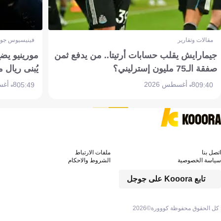
مقالات وتقارير
فينيسيوس جون
جيمارايش يقلب حسابات أرتيتا.. من يدفع ثمن
مورينيو يض
صفقة الـ75 مليون إسترليني؟
يُبنى ريال 
8 أغسطس 2026
8 أغسطس 2026
05:49
09:40
اتصل بنا
ملفات الارتباط
سياسة الخصوصية
الشروط والاحكام
تابع Kooora على جوجل
كل الحقوق محفوظة كووورة©
2026