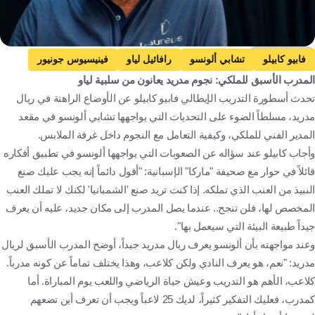
Getty Images
فابيو كابيلو
تشابي ألونسو
رافائيل لياو
فينيسيوس جونيور
المدرب الأسبق للملكي: نجوم مدريد يعانون من سلبية لياو
كارلو أنشيلوتي
ريال مدريد
الدوري الإسباني
إيطاليا
تحدث أسطورة التدريب الإيطالي فابيو كابيلو عن الأوضاع الراهنة في ريال
إسبانيا
البرتغال
البرازيل
كرة قدم
مدريد، مسلطاً الضوء على التحديات التي يواجهها تشابي ألونسو في مقعد
المدير الفني للملكي، وكيفية التعامل مع النجوم داخل غرفة الملابس.
وأجاب كابيلو عند سؤاله عن الصعوبات التي يواجهها ألونسو في تطبيق أفكاره
قائلاً في حوار مع صحيفة "ماركا" الإسبانية: "أقول دائماً إنه يجب عليك صنع
النبيذ من العنب الذي تملكه. إذا كنت تريد صنع 'الشمبانيا' لكنك لا تملك العنب
المخصص لها، فلن تنجح.. عندما يصل المدرب إلى مكان جديد، عليه أن يعرف
جيداً طبيعة البيئة التي سيعمل بها".
وعند مواجهته بأن ألونسو يعرف ريال مدريد جيداً، أوضح المدرب الأسبق لريال
مدريد: "نعم، هو يعرف النادي ولكن كلاعب، وهذا يختلف تماماً عن كونه مدرباً.
كلاعب، الأهم هو التدريب وعيش حياة الرياضي واللعب يوم المباراة. أما
كمدرب، فعليك التفكير كثيراً، لديك 25 لاعباً ويجب أن تعرف أين تضعهم