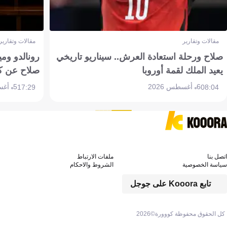
مقالات وتقارير
مقالات وتقارير
صلاح ورحلة استعادة العرش.. سيناريو تاريخي
رونالدو وم
يعيد الملك لقمة أوروبا
صلاح عن ك
6 أغسطس 2026
5 أغسطس 2026
17:29
08:04
اتصل بنا
ملفات الارتباط
سياسة الخصوصية
الشروط والاحكام
تابع Kooora على جوجل
كل الحقوق محفوظة كووورة©
2026