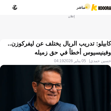
مباشر
إعلان
كابيلو: تدريب الريال يختلف عن ليفركوزن..
وفينيسيوس أخطأ في حق زميله
حسين حمدي
05 يناير 2026
04:19