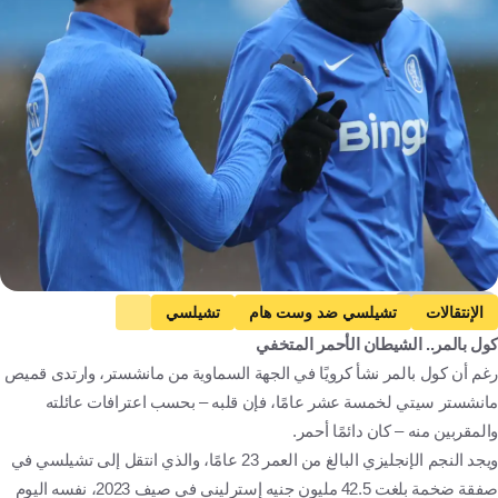
Getty Images
الإنتقالات
تشيلسي ضد وست هام
تشيلسي
كول بالمر.. الشيطان الأحمر المتخفي
وست هام
الدوري الإنجليزي الممتاز
رغم أن كول بالمر نشأ كرويًا في الجهة السماوية من مانشستر، وارتدى قميص
مانشستر يونايتد ضد فولهام
مانشستر يونايتد
فولهام
مانشستر سيتي لخمسة عشر عامًا، فإن قلبه – بحسب اعترافات عائلته
كول بالمر
إنجلترا
كرة قدم
والمقربين منه – كان دائمًا أحمر.
ويجد النجم الإنجليزي البالغ من العمر 23 عامًا، والذي انتقل إلى تشيلسي في
صفقة ضخمة بلغت 42.5 مليون جنيه إسترليني في صيف 2023، نفسه اليوم