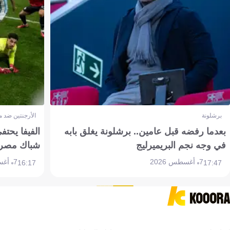
برشلونة
الأرجنتين ضد 
بعدما رفضه قبل عامين.. برشلونة يغلق بابه
الفيفا يحتفي
في وجه نجم البريميرليج
شباك مصر
7 أغسطس 2026
7 أغسطس 2026
16:17
17:47