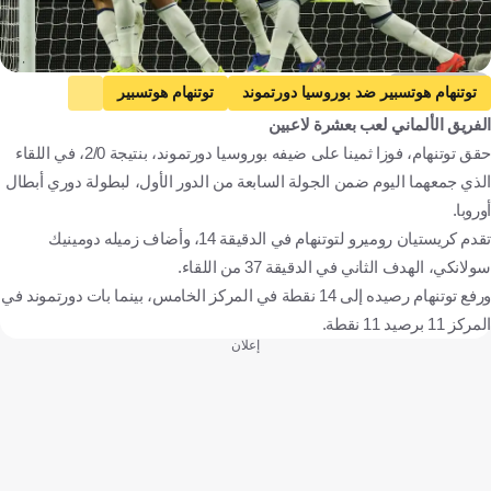
Getty Images
توتنهام هوتسبير ضد بوروسيا دورتموند
توتنهام هوتسبير
الفريق الألماني لعب بعشرة لاعبين
بوروسيا دورتموند
دوري أبطال أوروبا
إنجلترا
ألمانيا
حقق توتنهام، فوزا ثمينا على ضيفه بوروسيا دورتموند، بنتيجة 2/0، في اللقاء
كرة قدم
الذي جمعهما اليوم ضمن الجولة السابعة من الدور الأول، لبطولة دوري أبطال
أوروبا.
تقدم كريستيان روميرو لتوتنهام في الدقيقة 14، وأضاف زميله دومينيك
سولانكي، الهدف الثاني في الدقيقة 37 من اللقاء.
ورفع توتنهام رصيده إلى 14 نقطة في المركز الخامس، بينما بات دورتموند في
المركز 11 برصيد 11 نقطة.
إعلان