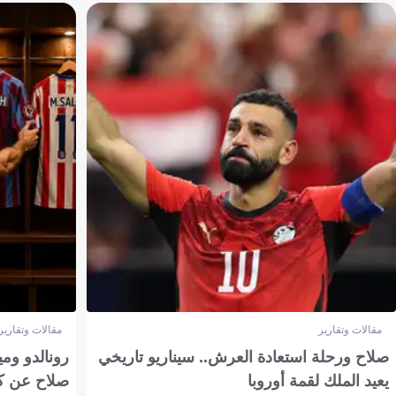
مقالات وتقارير
مقالات وتقارير
صلاح ورحلة استعادة العرش.. سيناريو تاريخي
رونالدو وم
يعيد الملك لقمة أوروبا
صلاح عن ك