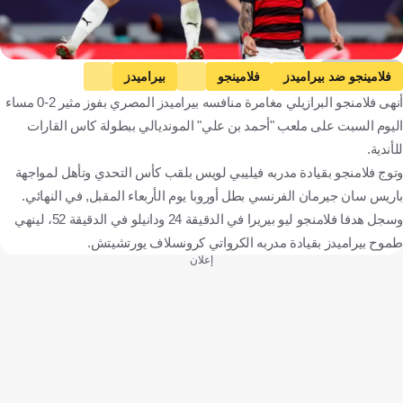
Getty Images
فلامينجو ضد بيراميدز
فلامينجو
بيراميدز
أنهى فلامنجو البرازيلي مغامرة منافسه بيراميدز المصري بفوز مثير 2-0 مساء
كأس القارات للأندية انتركونتيننتال
البرازيل
مصر
قطر
اليوم السبت على ملعب "أحمد بن علي" المونديالي ببطولة كاس القارات
كرة قدم
للأندية.
وتوج فلامنجو بقيادة مدربه فيليبي لويس بلقب كأس التحدي وتأهل لمواجهة
باريس سان جيرمان الفرنسي بطل أوروبا يوم الأربعاء المقبل, في النهائي.
وسجل هدفا فلامنجو ليو بيريرا في الدقيقة 24 ودانيلو في الدقيقة 52، لينهي
طموح بيراميدز بقيادة مدربه الكرواتي كرونسلاف يورتشيتش.
إعلان