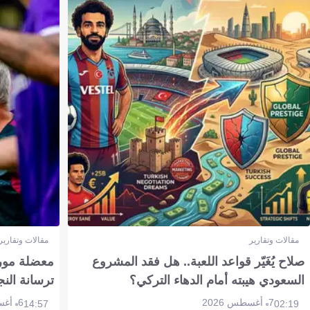
مقالات وتقارير
مقالات وتقارير
صلاح يُغَيّر قواعد اللعبة.. هل فقد المشروع
معضلة مورين
السعودي هيبته أمام الدهاء التركي؟
ترسانة النج
7 أغسطس 2026
6 أغسطس 2026
14:57
02:19