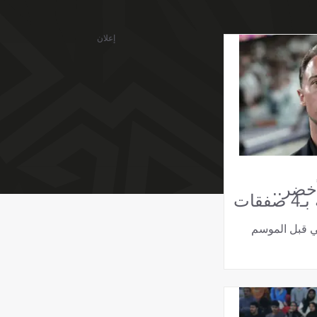
إعلان
خضر..
الأهلي يدعم يايسله بـ4 صفقات
ني قبل الموسم