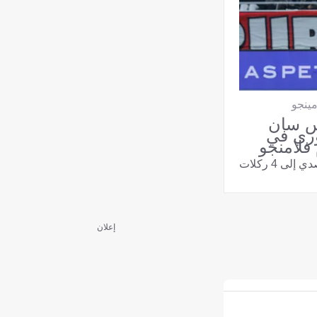
ينجو
س سان
وري في
فلامنجو
ى 4 ركلات
إعلان