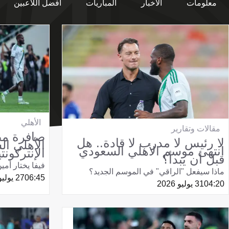
معلومات
الأخبار
المباريات
أفضل اللاعبين
الأهلي
مقالات وتقارير
صافرة مص
لا رئيس لا مدرب لا قادة.. هل
الأهلي ال
انتهى موسم الأهلي السعودي
الإنتركونتي
قبل أن يبدأ؟
فيفا يختار أمي
ماذا سيفعل "الراقي" في الموسم الجديد؟
06:45
27 يوليو 2026
04:20
31 يوليو 2026