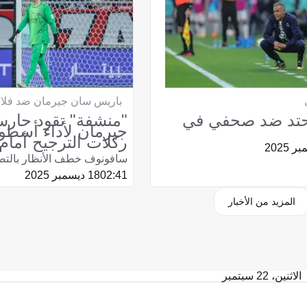
باريس سان جيرمان ضد فلام
حتد ضد صحفي في
"منشفة" تقود حار
جيرمان لأداء أسط
ركلات الترجيح أمام 
سافونوف خطف الأنظار بالتصدي إل
02:41
18 ديسمبر 2025
المزيد من الأخبار
الاثنين، 22 سبتمبر