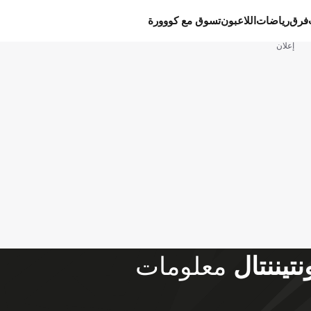
فرق
رياضات
اللاعبون
تسوق مع كووورة
إعلان
تيننتال
معلومات