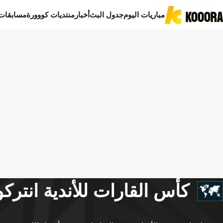
مباريات اليوم
جدول البث
أخبار
منتديات كووورة
مسابقات
كأس القارات للأندية انتركون