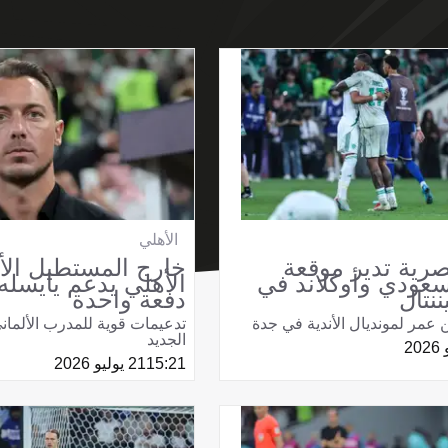
الأهلي
رية تدير موقعة
خارج المستطيل الأ
سعودي وأوكلاند في
ننتال
دفعة واحدة
ن عمر لمونديال الأندية في جدة
تدعيمات قوية للمدرب الألما
الجديد
15:21
21 يوليو 2026