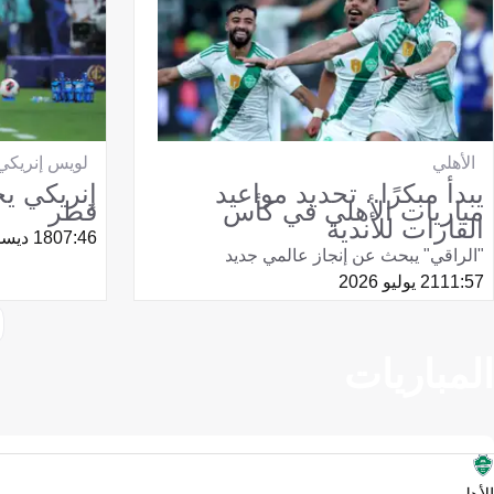
الأهلي
لويس إنريكي
يبدأ مبكرًا.. تحديد مواعيد
إنريكي ي
مباريات الأهلي في كأس
قطر
القارات للأندية
07:46
18 ديسمبر 2025
"الراقي" يبحث عن إنجاز عالمي جديد
11:57
21 يوليو 2026
المباريات