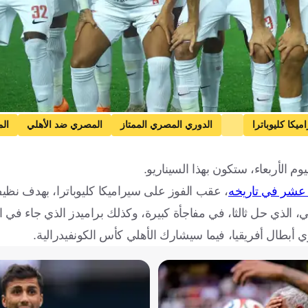
ميكا كليوباترا
الدوري المصري الممتاز
المصري ضد الأهلي
ال
أحمد سيد زيزو
إمام عاشور
صلاح مصدق
برشلونة
Cruyff
م الأربعاء، ستكون بهذا السيناريو.
 عشر في تاريخه
، عقب الفوز على سيراميكا كليوباترا، بهدف نظي
 الذي حل ثالثا، في مفاجأة كبيرة، وكذلك براميدز الذي جاء في ا
ي أبطال أفريقيا، فيما سيشارك الأهلي كأس الكونفيدرالية.