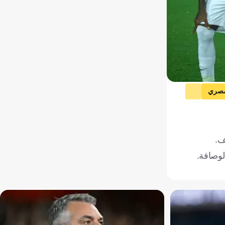
مصري
J. 
مصر
ف.
لوصافة.