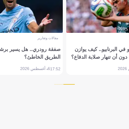
مقالات وتقارير
في البرنابيو.. كيف يوازن
صفقة رودري.. هل يسير برشل
دون أن تنهار صلابة الدفاع؟
الطريق الخاطئ؟
6 أغسطس 2026
17:52