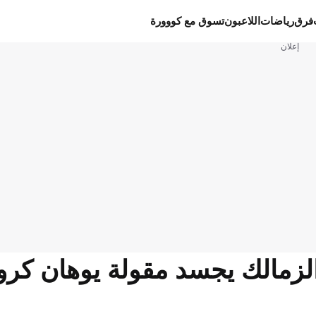
فرق
رياضات
اللاعبون
تسوق مع كووورة
إعلان
 الزمالك يجسد مقولة يوهان كر