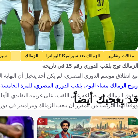
Getty Images
مقالات وتقارير
الزمالك ضد سيراميكا كليوباترا
الزمالك
سيرا
الزمالك توج بلقب الدوري رقم 15 في تاريخه
الأهلي
بيراميدز ضد سموحة
بيراميدز
سموحة
مع انطلاق موسم الدوري المصري، لم يكن أحد يتخيل أن النهاية اليو
المغرب
إسبانيا
هولندا
كرة قدم
وتوج الزمالك مساء اليوم، بلقب الدوري المصري، للمرة الخامسة
وتفوق الزمالك في صراعه على اللقب، على غريمه التقليدي الأهلي،
قد يعجبك أيضاً
ووفقا لهذا الترتيب من المقرر أن يلعب الزمالك وبيراميدز في دور