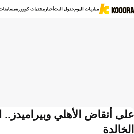
مباريات اليوم
جدول البث
أخبار
منتديات كووورة
مسابقات
على أنقاض الأهلي وبيراميدز..
الخالدة