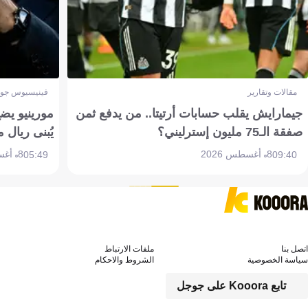
مقالات وتقارير
فينيسيوس جون
جيمارايش يقلب حسابات أرتيتا.. من يدفع ثمن
مورينيو يض
صفقة الـ75 مليون إسترليني؟
يُبنى ريال 
8 أغسطس 2026
8 أغسطس 2026
05:49
09:40
اتصل بنا
ملفات الارتباط
سياسة الخصوصية
الشروط والاحكام
تابع Kooora على جوجل