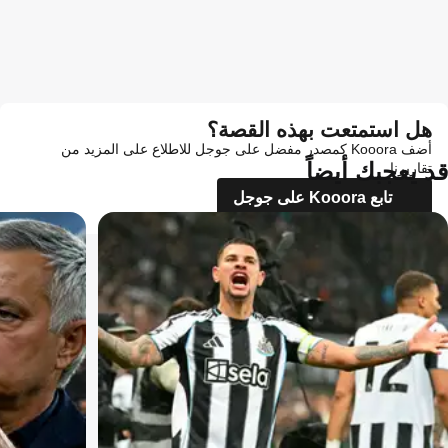
هل استمتعت بهذه القصة؟
أضف Kooora كمصدر مفضل على جوجل للاطلاع على المزيد من
قد يعجبك أيضاً
تقاريرنا
تابع Kooora على جوجل