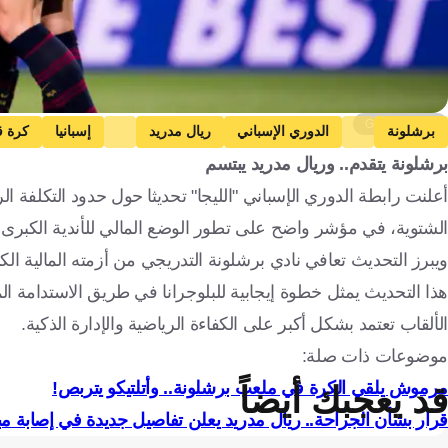
Getty Images
برشلونة
الدوري الإسباني
ريال مدريد
إسبانيا
كرة ق
برشلونة يتقدم.. وريال مدريد يبتسم
الشتوية، في مؤشر واضح على تطور الوضع المالي للأندية الكبرى.
ويبرز التحديث تعافي نادي برشلونة التدريجي من أزمته المالية الكب
هذا التحديث يمثل خطوة إيجابية للبلوجرانا في طريق الاستدامة الما
الألقاب تعتمد بشكل أكبر على الكفاءة الرياضية والإدارة الذكية.
موضوعات ذات صلة:
مرموش يلقي الكرة في ملعب برشلونة.. وأتلتيكو يتربص!
قد يعجبك أيضاً
قرار بشأن الجراحة.. ريال مدريد يعلن تفاصيل جديدة في إصابة مب