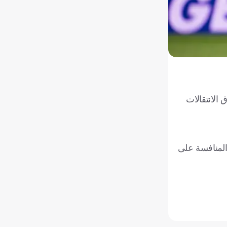
ة (المعروفة بسقف الرواتب أو LCPD) بعد إغلاق سوق الانتقالات
 المنافسة على