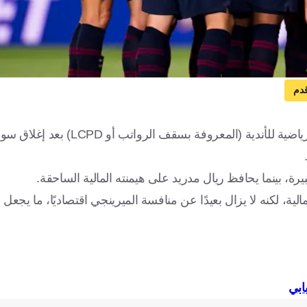
دم
أعلنت رابطة الدوري الإسباني "الليجا" تحديثا حول حدود التكلفة الرياضية للأندي
يرة، بينما يحافظ ريال مدريد على هيمنته المالية الساحقة.
لية، لكنه لا يزال بعيدًا عن منافسة الميرينجي اقتصاديًا، ما يجعل
ابي