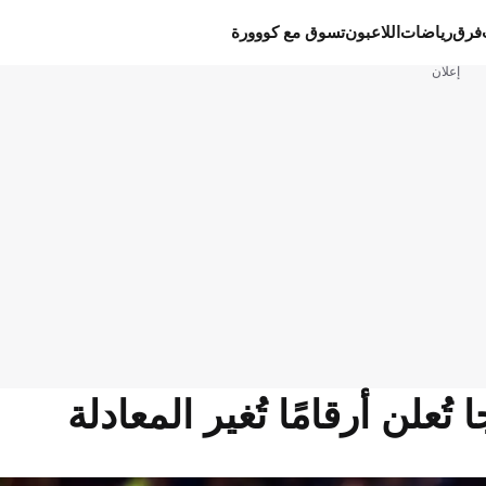
فرق
رياضات
اللاعبون
تسوق مع كووورة
إعلان
علن أرقامًا تُغير المعادلة