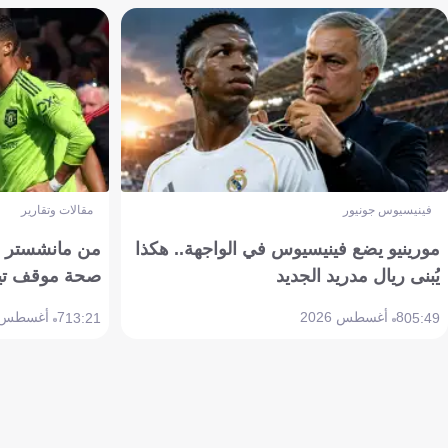
فينيسيوس جونيور
مقالات وتقارير
مورينيو يضع فينيسيوس في الواجهة.. هكذا
من مانشستر إل
يُبنى ريال مدريد الجديد
صحة موقف تين هاج 
8 أغسطس 2026
7 أغسطس 2026
13:21
05:49