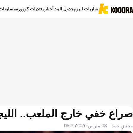
مباريات اليوم
جدول البث
أخبار
منتديات كووورة
مسابقات
صراع خفي خارج الملعب.. الليجا تُ
مجدي عبيد
03 مارس 2026
08:35