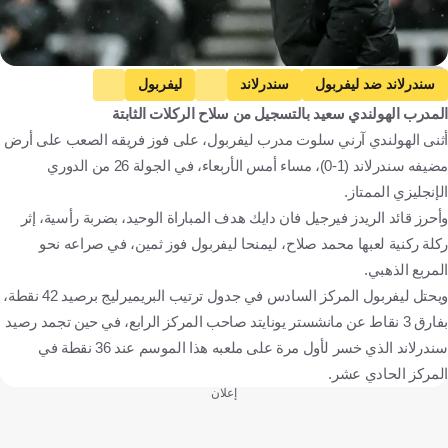
Getty Images
سندرلاند ضد ليفربول
سندرلاند
ليفربول
المدرب الهولندي سعيد بالتسجيل من سلاح الركلات الثابتة
الدوري الإنجليزي الممتاز
آرني سلوت
إبراهيما كوناتي
أثنى الهولندي آرني سلوت مدرب ليفربول، على فوز فريقه الصعب على أرض
فلوريان فيرتز
إنجلترا
هولندا
فرنسا
ألمانيا
كرة قدم
مضيفه سندرلاند (1-0)، مساء أمس الأربعاء، في الجولة 26 من الدوري
الإنجليزي الممتاز.
وأحرز قائد الريدز فيرجيل فان دايك هدف المباراة الوحيد، بضربة رأسية، إثر
ركلة ركنية لعبها محمد صلاح، ليمنحا ليفربول فوز ثمين، في صراعه نحو
المربع الذهبي.
ويحتل ليفربول المركز السادس في جدول ترتيب البريميرليج برصيد 42 نقطة،
بفارق 3 نقاط عن مانشستر يونايتد صاحب المركز الرابع، في حين تجمد رصيد
سندرلاند الذي خسر لأول مرة على ملعبه هذا الموسم عند 36 نقطة في
المركز الحادي عشر.
إعلان