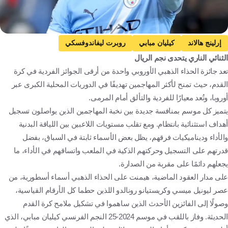
إرلينج هالاند
كيليان مبابي
روبرت ليفاندوفسكي
الثنائي الناري يتحدى نجم الريال
فينيسيوس جونيور
الدوري الإنجليزي الممتاز
مانشستر سيتي
تعد جائزة الحذاء الذهبي الأوروبي واحدة من أرقى الجوائز الفردية في كرة
هاري كين
ريال مدريد
برشلونة
الدوري الإسباني
القدم، حيث تمنح لأكثر المهاجمين تهديفًا في الدوريات المحلية الكبرى عبر
ماتيو ريتيغي
محمد صلاح
الدوري الألماني
الدوري الإيطالي
أوروبا، وتُعد معيارًا للفردية والتألق أمام المرمى.
الدوري الفرنسي
كرة قدم
يتميز كل موسم بمنافسة جديدة بين نخبة المهاجمين الذين يواصلون تسجيل
أهداف استثنائية بانتظام. ومع تقلب مستويات اللاعبين بين اللياقة البدنية
والأداء وديناميكيات فرقهم، يظل بعض الأسماء ثابتة في السباق، بفضل
قدرتهم على التسجيل وحركتهم الذكية في الملعب واتساقهم في الأداء، ما
يجعلهم دائمًا على مقربة من الصدارة.
على مدار العقود الماضية، هيمنت على الحذاء الذهبي أسماء أسطورية، من
عصر ليونيل ميسي وكريستيانو رونالدو اللذين حطما كل الأرقام القياسية،
وصولًا إلى الفائزين الأحدث الذين ساهموا في تشكيل ملامح كرة القدم
الحديثة. وفاز باللقب في موسم 2024-25 النجم الفرنسي كيليان مبابي، الذي