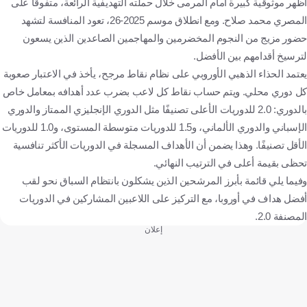
أظهر موثوقية كبيرة أمام المرمى خلال حملته التهديفية الرائعة، متفوقًا على
المصري محمد صلاح. ومع انطلاق موسم 2025-26، تعود المنافسة لتشهد
حضور مزيج من النجوم المخضرمين والمهاجمين الصاعدين الذين يسعون
لترسيخ أقدامهم بين الأفضل.
يعتمد الحذاء الذهبي الأوروبي على نظام نقاط مرجح، يأخذ في الاعتبار صعوبة
كل دوري محلي. ويتم حساب نقاط كل لاعب بضرب عدد أهدافه بمعامل خاص
بالدوري: 2.0 للدوريات الأعلى تصنيفًا مثل الدوري الإنجليزي الممتاز والدوري
الإسباني والدوري الألماني، و1.5 للدوريات متوسطة المستوى، و1.0 للدوريات
الأقل تصنيفًا. وهذا يضمن أن الأهداف المسجلة في الدوريات الأكثر تنافسية
تحظى بقيمة أعلى في الترتيب النهائي.
وفيما يلي قائمة بأبرز المرشحين الذين يشكلون بانتظام السباق نحو لقب
أفضل هداف في أوروبا، مع التركيز على اللاعبين المشاركين في الدوريات
المصنفة 2.0.
إعلان