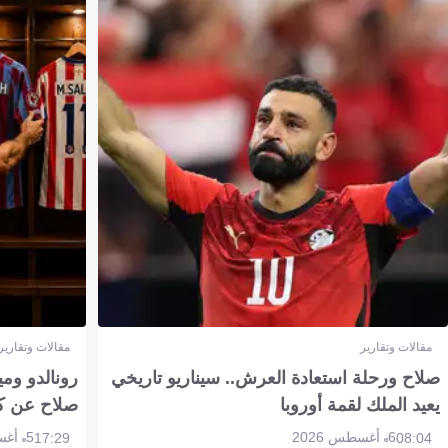
مقالات وتقارير
مقالات وتقارير
صلاح ورحلة استعادة العرش.. سيناريو تاريخي
رونالدو وم
يعيد الملك لقمة أوروبا
صلاح عن ك
6 أغسطس 2026
5 أغسطس 2026
17:29
08:04