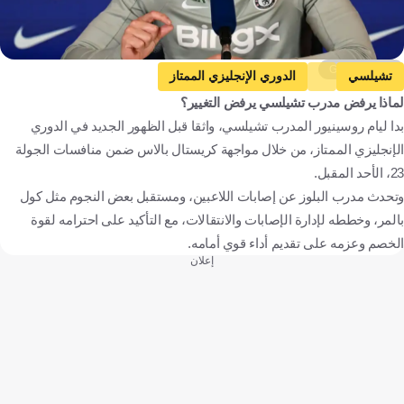
Getty Images
تشيلسي
الدوري الإنجليزي الممتاز
لماذا يرفض مدرب تشيلسي يرفض التغيير؟
كريستال بالاس ضد تشيلسي
كريستال بالاس
ليام روسينيور
بدا ليام روسينيور المدرب تشيلسي، واثقا قبل الظهور الجديد في الدوري
كول بالمر
إنجلترا
كرة قدم
الإنجليزي الممتاز، من خلال مواجهة كريستال بالاس ضمن منافسات الجولة
23، الأحد المقبل.
وتحدث مدرب البلوز عن إصابات اللاعبين، ومستقبل بعض النجوم مثل كول
بالمر، وخططه لإدارة الإصابات والانتقالات، مع التأكيد على احترامه لقوة
الخصم وعزمه على تقديم أداء قوي أمامه.
إعلان