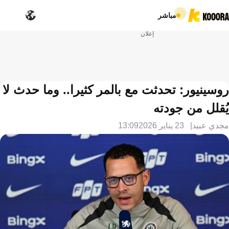
مباشر
إعلان
روسينيور: تحدثت مع بالمر كثيرا.. وما حدث لا
يُقلل من جودته
مجدي عبيد
23 يناير 2026
13:09