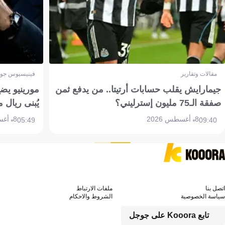
مقالات وتقارير
فينيسيوس جون
جيمارايش يقلب حسابات أرتيتا.. من يدفع ثمن
مورينيو يض
صفقة الـ75 مليون إسترليني؟
يُبنى ريال 
8 أغسطس 2026
8 أغسطس 2026
05:49
09:40
اتصل بنا
ملفات الارتباط
سياسة الخصوصية
الشروط والاحكام
تابع Kooora على جوجل