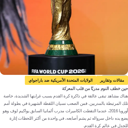
Getty Images
مقالات وتقارير
الولايات المتحدة الأمريكية ضد باراجواي
حين خطف النوم مدربًا من قلب المعركة
الولايات المتحدة الأمريكية
باراجواي
كأس العالم
هناك مشاهد تبقى عالقة في ذاكرة كرة القدم بسبب غرابتها الشديدة، خاصة
الولايات المتحدة الأمريكية ضد أستراليا
أستراليا
تلك المرتبطة بالمدربين. فمن الصعب نسيان اللقطة الشهيرة في بطولة أمم
تركيا ضد الولايات المتحدة الأمريكية
تركيا
ماوريسيو بوتشيتينو
أوروبا 2016، عندما التقطت الكاميرات مدرب ألمانيا السابق يواكيم لوف وهو
الولايات المتحدة
باراغواي
أستراليا
تركيا
الأرجنتين
يضع يده داخل سرواله ثم يشم أصابعه، في واحدة من أكثر اللحظات إثارة
للجدل في عالم كرة القدم.
كرة قدم