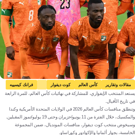
Getty Images
مقالات وتقارير
كأس العالم
كوت ديفوار
فرانك كيسييه
يستعد المنتخب الإيفواري، للمشاركة في نهائيات كأس العالم، للمرة الرابعة
ساحل العاج
كرة قدم
في تاريخ الأفيال.
وتنطلق منافسات كأس العالم 2026 في الولايات المتحدة الأمريكية وكندا
والمكسيك، خلال الفترة من 11 يونيو/حزيران وحتى 19 يوليو/تموز المقبلين.
وسيخوض منتخب كوت ديفوار، منافسات المونديال، ضمن المجموعة
الخامسة، بجوار ألمانيا والإكوادور وكوراساو.