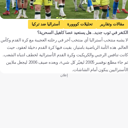
Getty Images
مقالات وتقارير
تحليلات كووورة
أستراليا ضد تركيا
الكنغر في ثوب جديد.. هل يستعيد عصا كاهيل السحرية؟
أستراليا
تركيا
كأس العالم
لا يشبه منتخب أستراليا أي منتخب آخر في رحلته العجيبة مع كرة القدم وكأس
الولايات المتحدة الأمريكية ضد أستراليا
العالم. هذه الأمة الرياضية بامتياز، بقيت فيها كرة القدم دخيلة لعقود، حيث
الولايات المتحدة الأمريكية
باراجواي ضد أستراليا
كانت تنافس الرجبي والكريكيت وكرة القدم الأسترالية لخطف انتباه الشعب.
باراجواي
تيم كاهيل
مارك شوارزر
أستراليا
تركيا
ثم جاء مطلع نوفمبر 2005 ليغيّر كل شيء، وبعده صيف 2006 ليجعل ملايين
الأستراليين يبكون أمام الشاشات.
كندا
الولايات المتحدة
باراغواي
كرة قدم
إعلان