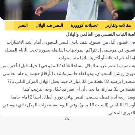
Getty Images
مقالات وتقارير
تحليلات كووورة
النصر ضد الهلال
النصر
لعبة الثبات النفسي بين العالمي والهلال
الهلال
دوري روشن السعودي
النصر ضد جامبا أوساكا
في غضون أقل من أسبوع، يقف نادي النصر السعودي أمام أشد الاختبارات
جامبا أوساكا
دوري أبطال آسيا 2
الهلال ضد نيوم
قسوة في موسمه، إذ تتراكم المواجهات الفاصلة بصورة تجعل الأيام المقبلة
نيوم
كريستيانو رونالدو
المملكة العربية السعودية
اليابان
إما أعظم لحظاته أو أكثرها إيلاما منذ سنوات.
البرتغال
كرة قدم
يستضيف النصر غريمه الهلال مساء الثلاثاء 12 مايو في الجولة قبل الأخيرة من
دوري روشن السعودي، وهو لقاء حاسم تكشف الأرقامُ حجمه: يدخله العالمي
متصدرا برصيد 82 نقطة من 32 مباراة، فيما يحتل الهلال المركز الثاني بـ77
نقطة من 31 مباراة، ما يعني أن أي تعثر قد يُبدّل وجه الترتيب كليا.
وبعد أربعة أيام فقط، سيلعب النصر نهائي دوري أبطال آسيا 2 أمام جامبا
أوساكا الياباني (السبت 16 مايو)، وفي اليوم نفسه يواجه الهلال نادي نيوم في
الدوري المحلي.
إعلان