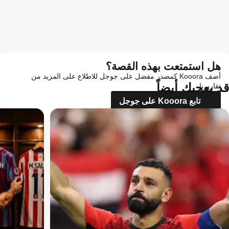
هل استمتعت بهذه القصة؟
أضف Kooora كمصدر مفضل على جوجل للاطلاع على المزيد من
قد يعجبك أيضاً
تقاريرنا
تابع Kooora على جوجل