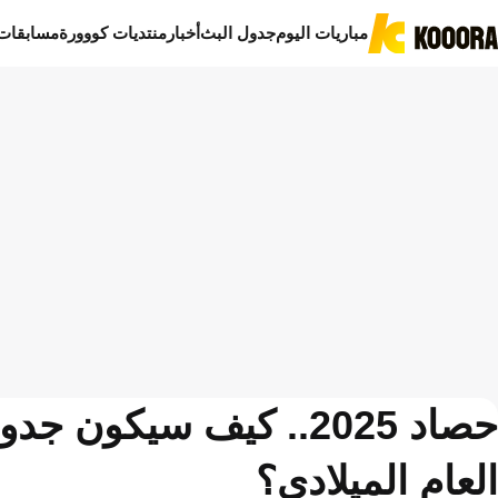
مباريات اليوم
جدول البث
أخبار
منتديات كووورة
مسابقات
حصاد 2025.. كيف سيك
العام الميلادي؟